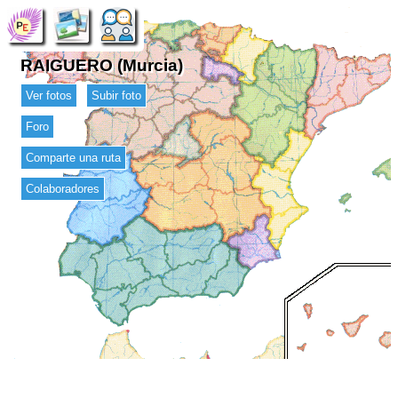
RAIGUERO (Murcia)
Ver fotos
Subir foto
Foro
Comparte una ruta
Colaboradores