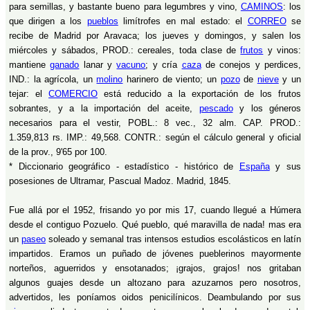
para semillas, y bastante bueno para legumbres y vino,
CAMINOS
: los
que dirigen a los
pueblos
limítrofes en mal estado: el
CORREO
se
recibe de Madrid por Aravaca; los jueves y domingos, y salen los
miércoles y sábados, PROD.: cereales, toda clase de
frutos
y vinos:
mantiene
ganado
lanar y
vacuno
; y cría
caza
de conejos y perdices,
IND.: la agrícola, un
molino
harinero de viento; un
pozo
de
nieve
y un
tejar: el
COMERCIO
está reducido a la exportación de los frutos
sobrantes, y a la importación del aceite,
pescado
y los géneros
necesarios para el vestir, POBL.: 8 vec., 32 alm. CAP. PROD.:
1.359,813 rs. IMP.: 49,568. CONTR.: según el cálculo general y oficial
de la prov., 9'65 por 100.
* Diccionario geográfico - estadístico - histórico de
España
y sus
posesiones de Ultramar, Pascual Madoz. Madrid, 1845.
Fue allá por el 1952, frisando yo por mis 17, cuando llegué a Húmera
desde el contiguo Pozuelo. Qué pueblo, qué maravilla de nada! mas era
un
paseo
soleado y semanal tras intensos estudios escolásticos en latín
impartidos. Eramos un puñado de jóvenes pueblerinos mayormente
norteños, aguerridos y ensotanados; ¡grajos, grajos! nos gritaban
algunos guajes desde un altozano para azuzarnos pero nosotros,
advertidos, les poníamos oidos penicilínicos. Deambulando por sus