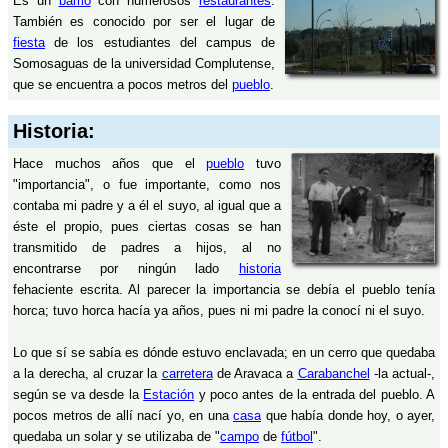
Es un
barrio
con numerosos
restaurantes
.
También es conocido por ser el lugar de
fiesta
de los estudiantes del campus de
Somosaguas de la universidad Complutense,
que se encuentra a pocos metros del
pueblo
.
Historia:
Hace muchos años que el
pueblo
tuvo
"importancia", o fue importante, como nos
contaba mi padre y a él el suyo, al igual que a
éste el propio, pues ciertas cosas se han
transmitido de padres a hijos, al no
encontrarse por ningún lado
historia
fehaciente escrita. Al parecer la importancia se debía el pueblo tenía
horca; tuvo horca hacía ya años, pues ni mi padre la conocí ni el suyo.
Lo que sí se sabía es dónde estuvo enclavada; en un cerro que quedaba
a la derecha, al cruzar la
carretera
de Aravaca a
Carabanchel
-la actual-,
según se va desde la
Estación
y poco antes de la entrada del pueblo. A
pocos metros de allí nací yo, en una
casa
que había donde hoy, o ayer,
quedaba un solar y se utilizaba de "
campo
de
fútbol
".