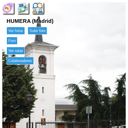
HUMERA (Madrid)
Ver fotos
Subir foto
Foro
Ver rutas
Colaboradores