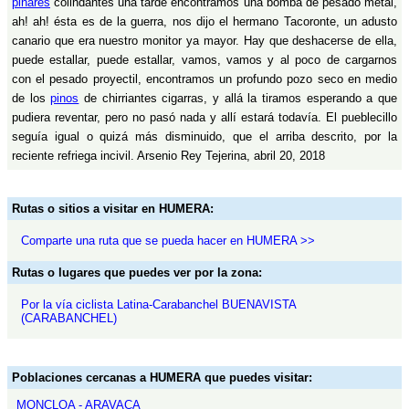
pinares
colindantes una tarde encontramos una bomba de pesado metal,
ah! ah! ésta es de la guerra, nos dijo el hermano Tacoronte, un adusto
canario que era nuestro monitor ya mayor. Hay que deshacerse de ella,
puede estallar, puede estallar, vamos, vamos y al poco de cargarnos
con el pesado proyectil, encontramos un profundo pozo seco en medio
de los
pinos
de chirriantes cigarras, y allá la tiramos esperando a que
pudiera reventar, pero no pasó nada y allí estará todavía. El pueblecillo
seguía igual o quizá más disminuido, que el arriba descrito, por la
reciente refriega incivil. Arsenio Rey Tejerina, abril 20, 2018
Rutas o sitios a visitar en HUMERA:
Comparte una ruta que se pueda hacer en HUMERA >>
Rutas o lugares que puedes ver por la zona:
Por la vía ciclista Latina-Carabanchel BUENAVISTA
(CARABANCHEL)
Poblaciones cercanas a HUMERA que puedes visitar:
MONCLOA - ARAVACA