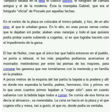
Tampoco faltaba en la
feria
el clásico
tiovivo
; el fotógrafo de cámara
antigua y el de la moderna. Ésta la manejaba Gabriel, que era el
fotógrafo "oficial" de Pozuelo por aquellas fechas.
En el centro de la plaza se colocaba el tronco pelado, y liso, de un alto
pino
, al que le untaban grasa. En lo alto, en unas pocas ramas cortas
que le dejaban sin podar, ataban unas naranjas y todo el que quisiera
podía probar suerte subiendo a cogerlas, si es que lograba hacerlo con
el impedimento de la garsa.
El bar de Nuñez, creo que el único bar que había entonces en el pueblo,
se ponía a rebosar, ni los más pequeños podíamos acercarnos al
mostrador, metiéndonos por entre las piernas de los mayores, para
comprar
las gaseosa que nos tomáríamos con la merienda y en familia
en la pradera.
A pocos metros de la esquina del bar partía la bajada a la pradera y allí
es donde nos esperaba la familia, padres, hermanos, tíos y primos -en
lo que unos cuantos primos bajaban a "coger sitio"- para en cuanto
salíamos con la bebida bajar todos a
comer
. Se comía -de esa forma se
decía al almuerzo-, se merendaba. La cena se hacía en la plaza y el que
cogiera silla y mesa, tan a gusto, el que no, donde podía se sentaba.