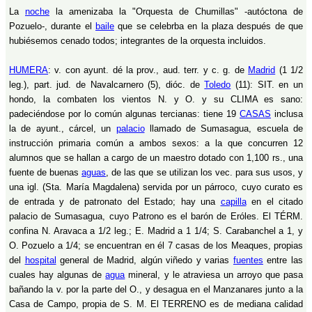
La
noche
la amenizaba la "Orquesta de Chumillas" -autóctona de
Pozuelo-, durante el
baile
que se celebrba en la plaza después de que
hubiésemos cenado todos; integrantes de la orquesta incluidos.
HUMERA
: v. con ayunt. dé la prov., aud. terr. y c. g. de
Madrid
(1 1/2
leg.), part. jud. de Navalcarnero (5), dióc. de
Toledo
(11): SIT. en un
hondo, la combaten los vientos N. y O. y su CLIMA es sano:
padeciéndose por lo común algunas tercianas: tiene 19
CASAS
inclusa
la de ayunt., cárcel, un
palacio
llamado de Sumasagua, escuela de
instrucción primaria común a ambos sexos: a la que concurren 12
alumnos que se hallan a cargo de un maestro dotado con 1,100 rs., una
fuente de buenas
aguas
, de las que se utilizan los vec. para sus usos, y
una igl. (Sta. María Magdalena) servida por un párroco, cuyo curato es
de entrada y de patronato del Estado; hay una
capilla
en el citado
palacio de Sumasagua, cuyo Patrono es el barón de Eróles. El TÉRM.
confina N. Aravaca a 1/2 leg.; E. Madrid a 1 1/4; S. Carabanchel a 1, y
O. Pozuelo a 1/4; se encuentran en él 7 casas de los Meaques, propias
del
hospital
general de Madrid, algún viñedo y varias
fuentes
entre las
cuales hay algunas de
agua
mineral, y le atraviesa un arroyo que pasa
bañando la v. por la parte del O., y desagua en el Manzanares junto a la
Casa de Campo, propia de S. M. El TERRENO es de mediana calidad