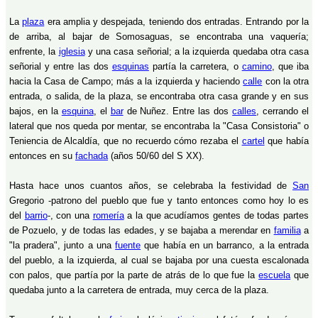
La
plaza
era amplia y despejada, teniendo dos entradas. Entrando por la
de arriba, al bajar de Somosaguas, se encontraba una vaquería;
enfrente, la
iglesia
y una casa señorial; a la izquierda quedaba otra casa
señorial y entre las dos
esquinas
partía la carretera, o
camino
, que iba
hacia la Casa de Campo; más a la izquierda y haciendo
calle
con la otra
entrada, o salida, de la plaza, se encontraba otra casa grande y en sus
bajos, en la
esquina
, el
bar
de Nuñez. Entre las dos
calles
, cerrando el
lateral que nos queda por mentar, se encontraba la "Casa Consistoria" o
Teniencia de Alcaldía, que no recuerdo cómo rezaba el
cartel
que había
entonces en su
fachada
(años 50/60 del S XX).
Hasta hace unos cuantos años, se celebraba la festividad de
San
Gregorio -patrono del pueblo que fue y tanto entonces como hoy lo es
del
barrio
-, con una
romería
a la que acudíamos gentes de todas partes
de Pozuelo, y de todas las edades, y se bajaba a merendar en
familia
a
"la pradera", junto a una
fuente
que había en un barranco, a la entrada
del pueblo, a la izquierda, al cual se bajaba por una cuesta escalonada
con palos, que partía por la parte de atrás de lo que fue la
escuela
que
quedaba junto a la carretera de entrada, muy cerca de la plaza.