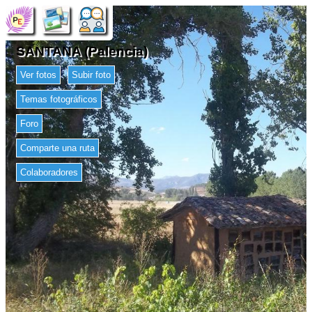
SANTANA (Palencia)
Ver fotos
Subir foto
Temas fotográficos
Foro
Comparte una ruta
Colaboradores