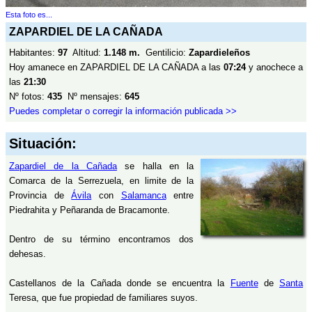
Esta foto es...
ZAPARDIEL DE LA CAÑADA
Habitantes:
97
Altitud:
1.148 m.
Gentilicio:
Zapardieleños
Hoy amanece en ZAPARDIEL DE LA CAÑADA a las
07:24
y anochece a
las
21:30
Nº fotos:
435
Nº mensajes:
645
Puedes completar o corregir la información publicada >>
Situación:
Zapardiel de la Cañada
se halla en la
Comarca de la Serrezuela, en limite de la
Provincia de
Ávila
con
Salamanca
entre
Piedrahita y Peñaranda de Bracamonte.
Dentro de su término encontramos dos
dehesas.
Castellanos de la Cañada donde se encuentra la
Fuente
de
Santa
Teresa, que fue propiedad de familiares suyos.