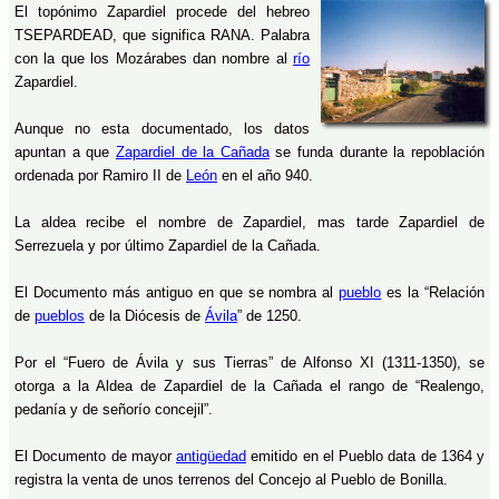
El topónimo Zapardiel procede del hebreo
TSEPARDEAD, que significa RANA. Palabra
con la que los Mozárabes dan nombre al
río
Zapardiel.
Aunque no esta documentado, los datos
apuntan a que
Zapardiel de la Cañada
se funda durante la repoblación
ordenada por Ramiro II de
León
en el año 940.
La aldea recibe el nombre de Zapardiel, mas tarde Zapardiel de
Serrezuela y por último Zapardiel de la Cañada.
El Documento más antiguo en que se nombra al
pueblo
es la “Relación
de
pueblos
de la Diócesis de
Ávila
” de 1250.
Por el “Fuero de Ávila y sus Tierras” de Alfonso XI (1311-1350), se
otorga a la Aldea de Zapardiel de la Cañada el rango de “Realengo,
pedanía y de señorío concejil”.
El Documento de mayor
antigüedad
emitido en el Pueblo data de 1364 y
registra la venta de unos terrenos del Concejo al Pueblo de Bonilla.