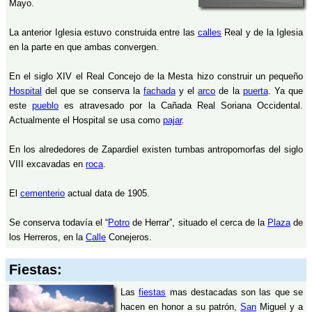
Mayo.
La anterior Iglesia estuvo construida entre las
calles
Real y de la Iglesia
en la parte en que ambas convergen.
En el siglo XIV el Real Concejo de la Mesta hizo construir un pequeño
Hospital
del que se conserva la
fachada
y el
arco
de la
puerta
. Ya que
este
pueblo
es atravesado por la Cañada Real Soriana Occidental.
Actualmente el Hospital se usa como
pajar
.
En los alrededores de Zapardiel existen tumbas antropomorfas del siglo
VIII excavadas en
roca
.
El
cementerio
actual data de 1905.
Se conserva todavía el “
Potro
de Herrar”, situado el cerca de la
Plaza
de
los Herreros, en la
Calle
Conejeros.
Fiestas:
Las
fiestas
mas destacadas son las que se
hacen en honor a su patrón,
San
Miguel y a