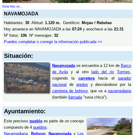
Esta foto es...
NAVAMOJADA
Habitantes:
30
Altitud:
1.120 m.
Gentilicio:
Mojao / Rebelao
Hoy amanece en NAVAMOJADA a las
07:24
y anochece a las
21:31
Nº fotos:
106
Nº mensajes:
32
Puedes completar o corregir la información publicada >>
Situación:
Navamojada
se encuentra a 12 km de
Barco
de Avila
y al otro
lado del rio
Tormes
,
cogiendo la
carretera
hacia el
parador
nacional
de
gredos
y desviándose por la
carretera de bohoyo
, que va a
navamediana
(también
llamada
"rusia chica").
Ayuntamiento:
Este precioso
pueblo
es parte de un concejo
compuesto de 4
pueblos
:
Navamediana
,
Bohoyo
,
Navamojada
y
Los