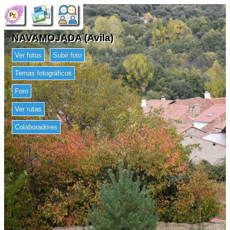
NAVAMOJADA (Avila)
Ver fotos
Subir foto
Temas fotográficos
Foro
Ver rutas
Colaboradores