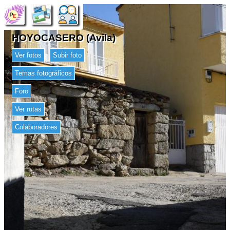
HOYOCASERO (Avila)
Ver fotos
Subir foto
Temas fotográficos
Foro
Ver rutas
Colaboradores