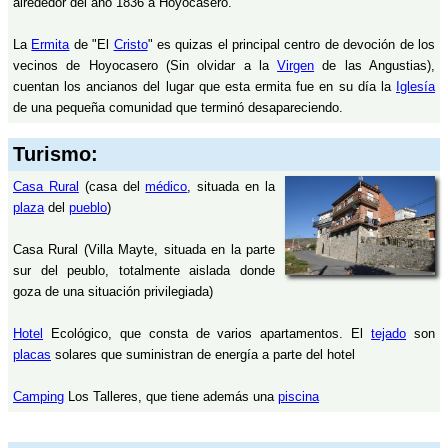
alrededor del año 1836 a Hoyocasero.
La
Ermita
de "El
Cristo
" es quizas el principal centro de devoción de los
vecinos de Hoyocasero (Sin olvidar a la
Virgen
de las Angustias),
cuentan los ancianos del lugar que esta ermita fue en su día la
Iglesía
de una pequeña comunidad que terminó desapareciendo.
Turismo:
Casa Rural
(casa del
médico
, situada en la
plaza
del
pueblo
)
Casa Rural (Villa Mayte, situada en la parte
sur del peublo, totalmente aislada donde
goza de una situación privilegiada)
Hotel
Ecológico, que consta de varios apartamentos. El
tejado
son
placas
solares que suministran de energía a parte del hotel
Camping
Los Talleres, que tiene además una
piscina