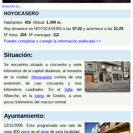
Esta foto es...
HOYOCASERO
Habitantes:
416
Altitud:
1.349 m.
Hoy amanece en HOYOCASERO a las
07:22
y anochece a las
21:29
Nº fotos:
204
Nº mensajes:
112
Puedes completar o corregir la información publicada >>
Situación:
Se encuentra situado a cincuenta y siete
kilómetros de la capital abulense, al noroeste
de la ciudad.
Hoyocasero
consta de una
extensión de casi cincuenta y tres
kilómetros cuadrados. En el
Valle
del
Alberche, en la
sierra
de Gredos, a unos
pocos kilómetros del macizo central.
Ayuntamiento:
13/11/2006: Esta programada una tala de
unos 800
pinos
en el
pinar
de esta localidad.