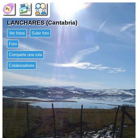
LANCHARES (Cantabria)
Ver fotos
Subir foto
Foro
Comparte una ruta
Colaboradores