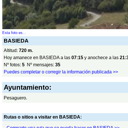
Esta foto es...
BASIEDA
Altitud:
720 m.
Hoy amanece en BASIEDA a las
07:15
y anochece a las
21:
Nº fotos:
5
Nº mensajes:
35
Puedes completar o corregir la información publicada >>
Ayuntamiento:
Pesaguero.
Rutas o sitios a visitar en BASIEDA:
Comparte una ruta que se pueda hacer en BASIEDA >>