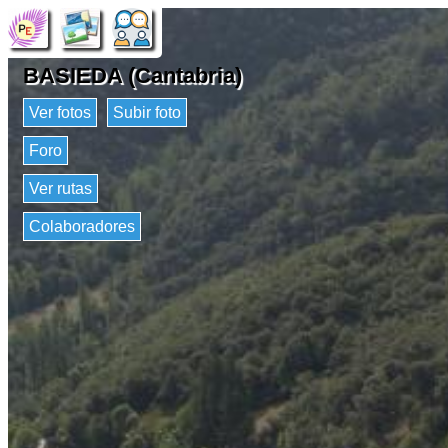
BASIEDA (Cantabria)
Ver fotos
Subir foto
Foro
Ver rutas
Colaboradores