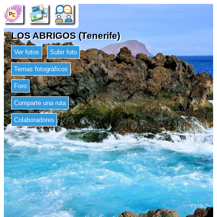
LOS ABRIGOS (Tenerife)
Ver fotos
Subir foto
Temas fotográficos
Foro
Comparte una ruta
Colaboradores