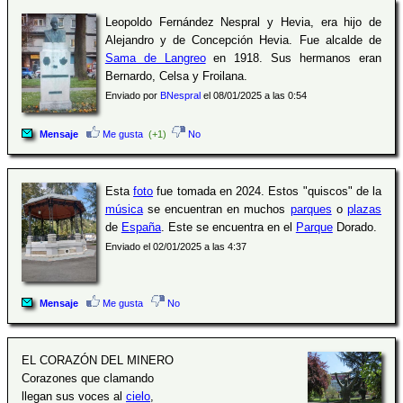
Leopoldo Fernández Nespral y Hevia, era hijo de
Alejandro y de Concepción Hevia. Fue alcalde de
Sama de Langreo
en 1918. Sus hermanos eran
Bernardo, Celsa y Froilana.
Enviado por
BNespral
el 08/01/2025 a las 0:54
Mensaje
Me gusta
(+1)
No
Esta
foto
fue tomada en 2024. Estos "quiscos" de la
música
se encuentran en muchos
parques
o
plazas
de
España
. Este se encuentra en el
Parque
Dorado.
Enviado el 02/01/2025 a las 4:37
Mensaje
Me gusta
No
EL CORAZÓN DEL MINERO
Corazones que clamando
llegan sus voces al
cielo
,