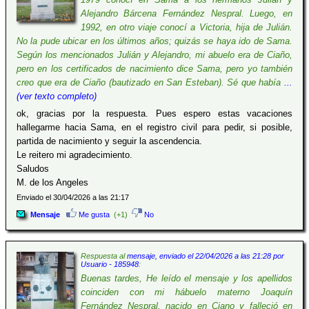
Alejandro Bárcena Fernández Nespral. Luego, en
1992, en otro viaje conocí a Victoria, hija de Julián.
No la pude ubicar en los últimos años; quizás se haya ido de Sama.
Según los mencionados Julián y Alejandro, mi abuelo era de Ciaño,
pero en los certificados de nacimiento dice Sama, pero yo también
creo que era de Ciaño (bautizado en San Esteban). Sé que había
...
(ver texto completo)
ok, gracias por la respuesta. Pues espero estas vacaciones
hallegarme hacia Sama, en el registro civil para pedir, si posible,
partida de nacimiento y seguir la ascendencia.
Le reitero mi agradecimiento.
Saludos
M. de los Angeles
Enviado el 30/04/2026 a las 21:17
Mensaje
Me gusta
(+1)
No
Respuesta al
mensaje, enviado el 22/04/2026 a las 21:28 por
Usuario - 185948
:
Buenas tardes, He leído el mensaje y los apellidos
coinciden con mi hábuelo materno Joaquín
Fernández Nespral, nacido en Ciano y falleció en