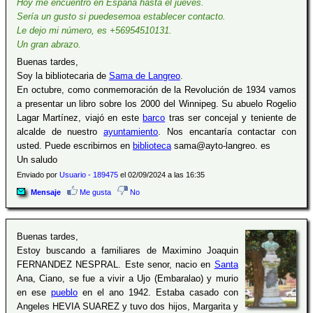
Hoy me encuentro en España hasta el jueves.
Sería un gusto si puedesemoa establecer contacto.
Le dejo mi número, es +56954510131.
Un gran abrazo.
Buenas tardes,
Soy la bibliotecaria de
Sama de Langreo
.
En octubre, como conmemoración de la Revolución de 1934 vamos
a presentar un libro sobre los 2000 del Winnipeg. Su abuelo Rogelio
Lagar Martínez, viajó en este
barco
tras ser concejal y teniente de
alcalde de nuestro
ayuntamiento
. Nos encantaría contactar con
usted. Puede escribirnos en
biblioteca
sama@ayto-langreo. es
Un saludo
Enviado por
Usuario - 189475
el 02/09/2024 a las 16:35
Mensaje
Me gusta
No
Buenas tardes,
Estoy buscando a familiares de Maximino Joaquin
FERNANDEZ NESPRAL. Este senor, nacio en
Santa
Ana, Ciano, se fue a vivir a Ujo (Embaralao) y murio
en ese
pueblo
en el ano 1942. Estaba casado con
Angeles HEVIA SUAREZ y tuvo dos hijos, Margarita y