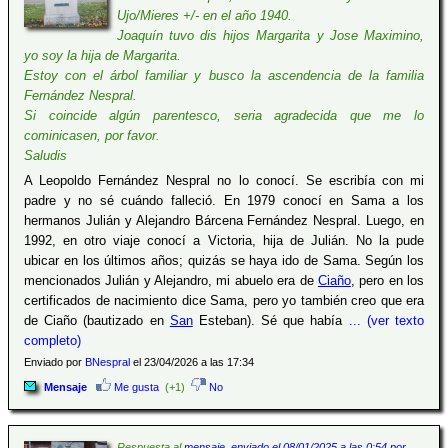
Ujo/Mieres +/- en el año 1940.
Joaquín tuvo dis hijos Margarita y Jose Maximino,
yo soy la hija de Margarita.
Estoy con el árbol familiar y busco la ascendencia de la familia
Fernández Nespral.
Si coincide algún parentesco, seria agradecida que me lo
cominicasen, por favor.
Saludis
A Leopoldo Fernández Nespral no lo conocí. Se escribía con mi
padre y no sé cuándo falleció. En 1979 conocí en Sama a los
hermanos Julián y Alejandro Bárcena Fernández Nespral. Luego, en
1992, en otro viaje conocí a Victoria, hija de Julián. No la pude
ubicar en los últimos años; quizás se haya ido de Sama. Según los
mencionados Julián y Alejandro, mi abuelo era de
Ciaño
, pero en los
certificados de nacimiento dice Sama, pero yo también creo que era
de Ciaño (bautizado en
San
Esteban). Sé que había
... (ver texto
completo)
Enviado por
BNespral
el 23/04/2026 a las 17:34
Mensaje
Me gusta
(+1)
No
Respuesta al
mensaje, enviado el 08/01/2025 a las 0:54 por