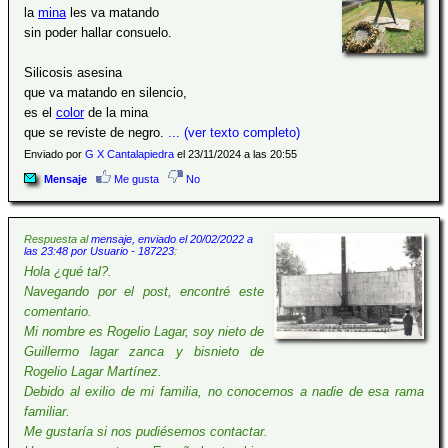
la
mina
les va matando
sin poder hallar consuelo.
Silicosis asesina
que va matando en silencio,
es el
color
de la mina
que se reviste de negro.
... (ver texto completo)
Enviado por
G X Cantalapiedra
el 23/11/2024 a las 20:55
Mensaje
Me gusta
No
Respuesta al
mensaje, enviado el 20/02/2022 a
las 23:48 por Usuario - 187223
:
Hola ¿qué tal?.
Navegando por el post, encontré este
comentario.
Mi nombre es Rogelio Lagar, soy nieto de
Guillermo lagar zanca y bisnieto de
Rogelio Lagar Martínez.
Debido al exilio de mi familia, no conocemos a nadie de esa rama
familiar.
Me gustaría si nos pudiésemos contactar.