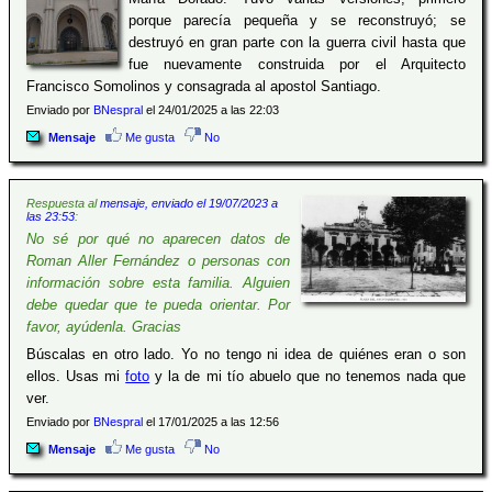
porque parecía pequeña y se reconstruyó; se
destruyó en gran parte con la guerra civil hasta que
fue nuevamente construida por el Arquitecto
Francisco Somolinos y consagrada al apostol Santiago.
Enviado por
BNespral
el 24/01/2025 a las 22:03
Mensaje
Me gusta
No
Respuesta al
mensaje, enviado el 19/07/2023 a
las 23:53
:
No sé por qué no aparecen datos de
Roman Aller Fernández o personas con
información sobre esta familia. Alguien
debe quedar que te pueda orientar. Por
favor, ayúdenla. Gracias
Búscalas en otro lado. Yo no tengo ni idea de quiénes eran o son
ellos. Usas mi
foto
y la de mi tío abuelo que no tenemos nada que
ver.
Enviado por
BNespral
el 17/01/2025 a las 12:56
Mensaje
Me gusta
No