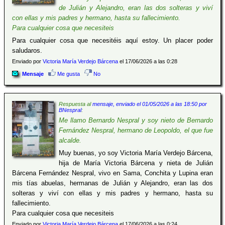
de Julián y Alejandro, eran las dos solteras y viví
con ellas y mis padres y hermano, hasta su fallecimiento.
Para cualquier cosa que necesiteis
Para cualquier cosa que necesitéis aquí estoy. Un placer poder
saludaros.
Enviado por
Victoria María Verdejo Bárcena
el 17/06/2026 a las 0:28
Mensaje
Me gusta
No
Respuesta al
mensaje, enviado el 01/05/2026 a las 18:50 por
BNespral
:
Me llamo Bernardo Nespral y soy nieto de Bernardo
Fernández Nespral, hermano de Leopoldo, el que fue
alcalde.
Muy buenas, yo soy Victoria María Verdejo Bárcena,
hija de María Victoria Bárcena y nieta de Julián
Bárcena Fernández Nespral, vivo en Sama, Conchita y Lupina eran
mis tías abuelas, hermanas de Julián y Alejandro, eran las dos
solteras y viví con ellas y mis padres y hermano, hasta su
fallecimiento.
Para cualquier cosa que necesiteis
Enviado por
Victoria María Verdejo Bárcena
el 17/06/2026 a las 0:24