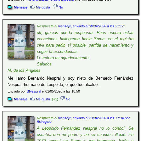
Mensaje
Me gusta
No
Respuesta al
mensaje, enviado el 30/04/2026 a las 21:17
:
ok, gracias por la respuesta. Pues espero estas
vacaciones hallegarme hacia Sama, en el registro
civil para pedir, si posible, partida de nacimiento y
seguir la ascendencia.
Le reitero mi agradecimiento.
Saludos
M. de los Angeles
Me llamo Bernardo Nespral y soy nieto de Bernardo Fernández
Nespral, hermano de Leopoldo, el que fue alcalde.
Enviado por
BNespral
el 01/05/2026 a las 18:50
Mensaje
Me gusta
(+1)
No
Respuesta al
mensaje, enviado el 23/04/2026 a las 17:34 por
BNespral
:
A Leopoldo Fernández Nespral no lo conocí. Se
escribía con mi padre y no sé cuándo falleció. En
1979 conocí en Sama a los hermanos Julián y