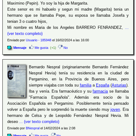
Maximino (Pepin). Yo soy la hija de Margarita.
Este senor es mi habuelo y segun mi madre (Magarita) tenia un
hermano que se llamaba Pepe, su esposa se llamaba Josefa y
tenian 3 o cuatro hijos,
Mi nombre es Maria de los Angeles BARRERO FENRANDEZ,
...
(ver texto completo)
Enviado por
Usuario - 185948
el 16/02/2024 a las 16:00
Mensaje
Me gusta
(+1)
No
Bernardo Nespral (originariamente Bernardo Fernández
Nespral Hevia) tenía su residencia en la ciudad de
Pergamino, en la Provincia de Buenos Aires, pero
siempre viajaba con toda su
familia
a
España
(
Asturias
).
Iba y venía. Era farmacéutico y su
farmacia
se llamaba
"Farmacia Española". Además era socio de la
Asociación Española en Pergamino. Posiblemente tenía pensado
volver a España pero le sorprendió la muerte siendo muy
joven
. Era
hermano de Celsa y de Leopoldo Fernández Nespral Hevia. Mi
deseo
... (ver texto completo)
Enviado por
BNespral
el 14/02/2024 a las 2:08
Mensaje
Me gusta
No