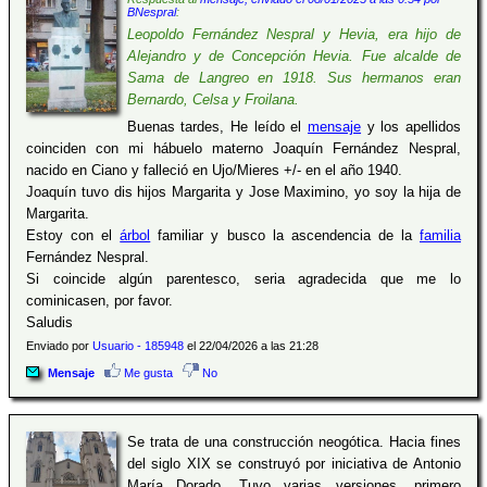
BNespral
:
Leopoldo Fernández Nespral y Hevia, era hijo de
Alejandro y de Concepción Hevia. Fue alcalde de
Sama de Langreo en 1918. Sus hermanos eran
Bernardo, Celsa y Froilana.
Buenas tardes, He leído el
mensaje
y los apellidos
coinciden con mi hábuelo materno Joaquín Fernández Nespral,
nacido en Ciano y falleció en Ujo/Mieres +/- en el año 1940.
Joaquín tuvo dis hijos Margarita y Jose Maximino, yo soy la hija de
Margarita.
Estoy con el
árbol
familiar y busco la ascendencia de la
familia
Fernández Nespral.
Si coincide algún parentesco, seria agradecida que me lo
cominicasen, por favor.
Saludis
Enviado por
Usuario - 185948
el 22/04/2026 a las 21:28
Mensaje
Me gusta
No
Se trata de una construcción neogótica. Hacia fines
del siglo XIX se construyó por iniciativa de Antonio
María Dorado. Tuvo varias versiones, primero