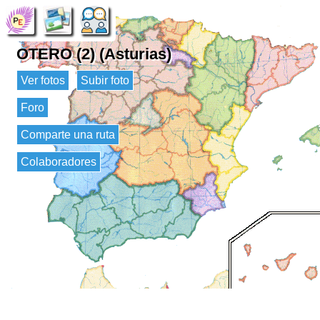
OTERO (2) (Asturias)
Ver fotos
Subir foto
Foro
Comparte una ruta
Colaboradores