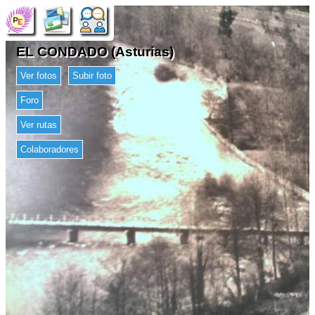
EL CONDADO (Asturias)
Ver fotos
Subir foto
Foro
Ver rutas
Colaboradores