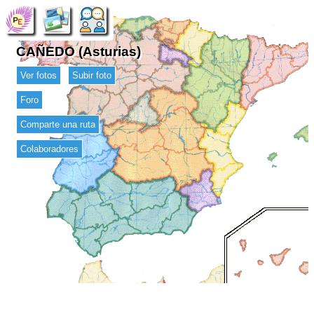
CAÑEDO (Asturias)
Ver fotos
Subir foto
Foro
Comparte una ruta
Colaboradores