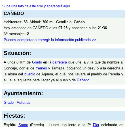
Sube una foto de este sitio y aparecerá aquí
CAÑEDO
Habitantes:
38
Altitud:
300 m.
Gentilicio:
Cañeo
Hoy amanece en CAÑEDO a las
07:23
y anochece a las
21:36
Nº mensajes:
2
Puedes completar o corregir la información publicada >>
Situación:
A unos 8 Km de
Grado
en la
carretera
que une la villa que da nombre al
Concejo, con el de
Yernes
y Tameza, cogiendo un desvío a la derecha a
la altura del
pueblo
de Agüera, el cuál nos llevará al pueblo de Pereda y
allí a la izquierda para llegar ya al pueblo de
Cañedo
.
Ayuntamiento:
Grado
-
Asturias
Fiestas:
Espiritu
Santo
(Pereda) - Lunes siguiente a la 2ª
Flor
celebrada en