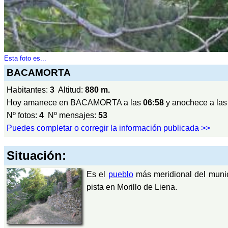
Esta foto es...
BACAMORTA
Habitantes:
3
Altitud:
880 m.
Hoy amanece en BACAMORTA a las
06:58
y anochece a la
Nº fotos:
4
Nº mensajes:
53
Puedes completar o corregir la información publicada >>
Situación:
Es el
pueblo
más meridional del munic
pista en Morillo de Liena.