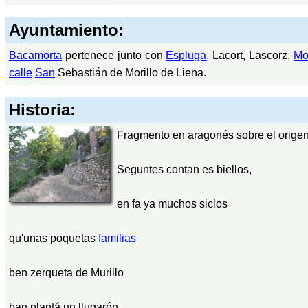
Ayuntamiento:
Bacamorta
pertenece junto con
Espluga
, Lacort, Lascorz,
Mo
calle
San
Sebastián de Morillo de Liena.
Historia:
Fragmento en aragonés sobre el orige
Seguntes contan es biellos,
en fa ya muchos siclos
qu'unas poquetas
familias
ben zerqueta de Murillo
ban plantá un llugarón.