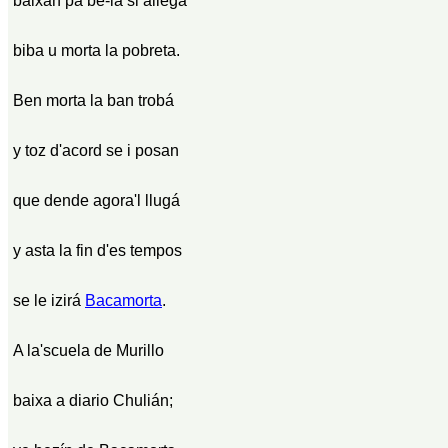
baixan pa bé-la si allega
biba u morta la pobreta.
Ben morta la ban trobá
y toz d'acord se i posan
que dende agora'l llugá
y asta la fin d'es tempos
se le izirá
Bacamorta
.
A la'scuela de Murillo
baixa a diario Chulián;