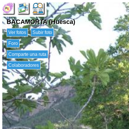
BACAMORTA (Huesca)
Ver fotos
Subir foto
Foro
Comparte una ruta
Colaboradores