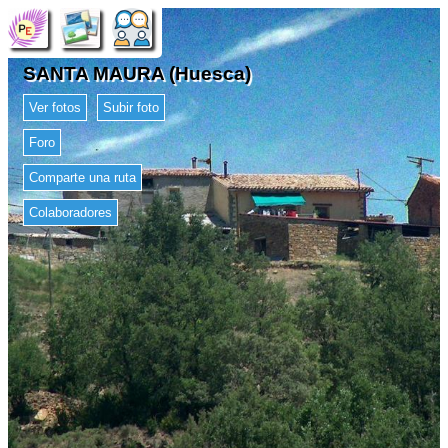
SANTA MAURA (Huesca)
Ver fotos
Subir foto
Foro
Comparte una ruta
Colaboradores