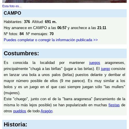
Esta foto es...
CAMPO
Habitantes:
376
Altitud:
691 m.
Hoy amanece en CAMPO a las
06:57
y anochece a las
21:11
Nº fotos:
84
Nº mensajes:
70
Puedes completar o corregir la información publicada >>
Costumbres:
Es conocida la localidad por mantener
juegos
aragoneses,
principalmente "chugá a las birllas" (jugar a las birlas). El
juego
consiste
en lanzar una bola a unos palos (birlas) puestos delante y derribar el
mayor número posible de ellos (9 me parece). Es muy similar a los
bolos y es un juego en el que casi siempre juegan sólo "las mullers"
(mujeres).
Este "chuego", junto con el de la "barra aragonesa" (lanzamiento de la
misma lo más lejos posible) se han popularizado en muchas
fiestas
de
otros
pueblos
de todo
Aragón
.
Historia: