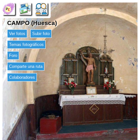
CAMPO (Huesca)
Ver fotos
Subir foto
Temas fotográficos
Foro
Comparte una ruta
Colaboradores