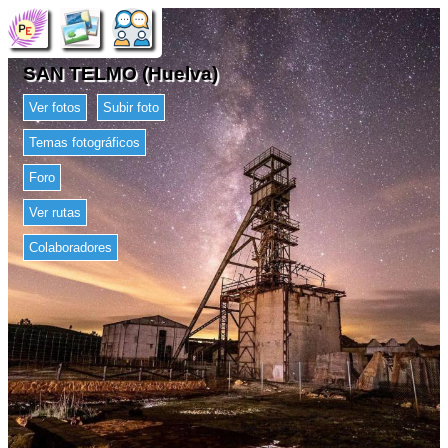
SAN TELMO (Huelva)
Ver fotos
Subir foto
Temas fotográficos
Foro
Ver rutas
Colaboradores