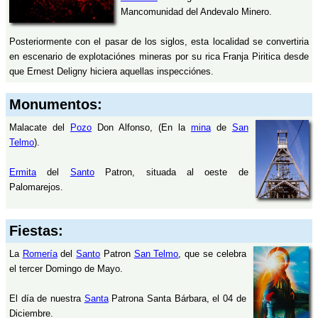
Mancomunidad del Andevalo Minero.
Posteriormente con el pasar de los siglos, esta localidad se convertiria
en escenario de explotaciónes mineras por su rica Franja Piritica desde
que Ernest Deligny hiciera aquellas inspecciónes.
Monumentos:
Malacate del
Pozo
Don Alfonso, (En la
mina
de
San
Telmo
).
Ermita
del
Santo
Patron, situada al oeste de
Palomarejos.
Fiestas:
La
Romería
del
Santo
Patron
San Telmo
, que se celebra
el tercer Domingo de Mayo.
El día de nuestra
Santa
Patrona Santa Bárbara, el 04 de
Diciembre.