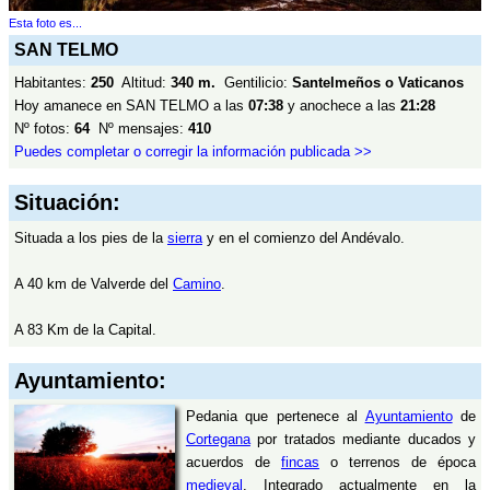
Esta foto es...
SAN TELMO
Habitantes:
250
Altitud:
340 m.
Gentilicio:
Santelmeños o Vaticanos
Hoy amanece en SAN TELMO a las
07:38
y anochece a las
21:28
Nº fotos:
64
Nº mensajes:
410
Puedes completar o corregir la información publicada >>
Situación:
Situada a los pies de la
sierra
y en el comienzo del Andévalo.
A 40 km de Valverde del
Camino
.
A 83 Km de la Capital.
Ayuntamiento:
Pedania que pertenece al
Ayuntamiento
de
Cortegana
por tratados mediante ducados y
acuerdos de
fincas
o terrenos de época
medieval
. Integrado actualmente en la