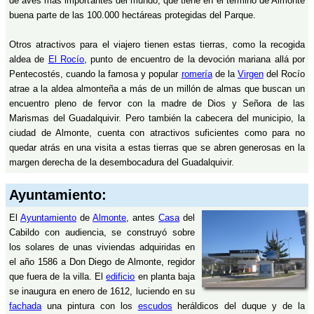
de aves más importantes del mundo, que tiene en el término de Almonte
buena parte de las 100.000 hectáreas protegidas del Parque.
Otros atractivos para el viajero tienen estas tierras, como la recogida
aldea de
El Rocío
, punto de encuentro de la devoción mariana allá por
Pentecostés, cuando la famosa y popular
romería
de la
Virgen
del Rocío
atrae a la aldea almonteña a más de un millón de almas que buscan un
encuentro pleno de fervor con la madre de Dios y Señora de las
Marismas del Guadalquivir. Pero también la cabecera del municipio, la
ciudad de Almonte, cuenta con atractivos suficientes como para no
quedar atrás en una visita a estas tierras que se abren generosas en la
margen derecha de la desembocadura del Guadalquivir.
Ayuntamiento:
El
Ayuntamiento
de
Almonte
, antes
Casa
del
Cabildo con audiencia, se construyó sobre
los solares de unas viviendas adquiridas en
el año 1586 a Don Diego de Almonte, regidor
que fuera de la villa. El
edificio
en planta baja
se inaugura en enero de 1612, luciendo en su
fachada
una pintura con los
escudos
heráldicos del duque y de la