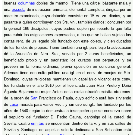
buenas
columnas
dobles de mármol. Tiene una cárcel bástante mala y
una
escuela
de instrucción primaria, elemental completa, dirigida por un
maestro examinado, cuya dotación consiste en 15 rs. vn. diarios, y un
pasante a quien contribuyen con 5rs. vn., también diarios: concurren por
lo general 198 discípulos, cuyos padres suplen por reparto lo que falta
para cubrir las asignaciones expresadas, a las que se hallan sujetas las
cortas rent. de un legado pío fundado con este objeto, y cien ducados
de los fondos de propios. Tiene también una igl. parr. bajo la advocación
dé la Asunción de Ntra. Sra., servida por 2 curas beneficiados, un
beneficiado propio y un sacristán: los curatos son perpetuos y se
proveen en la forma ordinaria, previa oposición en concurso general.
Ademas tiene con culto público una igl. en el conv. de monjas de Sto.
Domingo, cuyas religiosas mantienen un capellán o vicario: este conv.
fue fundado en el año 1610 por el licenciado Juan Ruiz Prieto y Doña
Águeda Bejarano su mujer. Antes de la exclaustración existía otro conv.
de la orden de
San
Francisco de Paula, cuyo edificio está hoy sirviendo
de
casa
morada para varios vec., y sin uso su igl.: fue fundado por los
años de 1540 según lo demuestra la inscripción que se conserva sobre
el sepulcro del fundador D. Pedro Gauna, canónigo dé la cated. de
Sevilla. Cuatro
ermitas
se encuentran dentro de la v. y en sus calles de
Sevilla y Santiago; de aquellas solo la dedicada a San Sebastian está