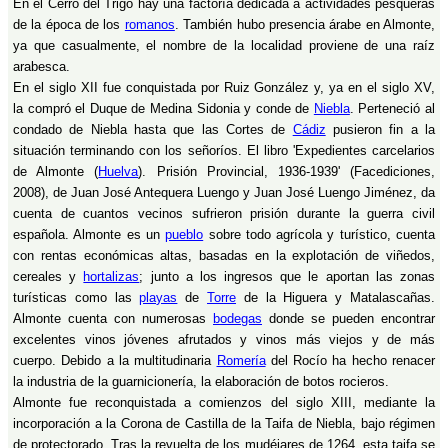
En el Cerro del Trigo hay una factoría dedicada a actividades pesqueras
de la época de los
romanos
. También hubo presencia árabe en Almonte,
ya que casualmente, el nombre de la localidad proviene de una raíz
arabesca.
En el siglo XII fue conquistada por Ruiz González y, ya en el siglo XV,
la compró el Duque de Medina Sidonia y conde de
Niebla
. Perteneció al
condado de Niebla hasta que las Cortes de
Cádiz
pusieron fin a la
situación terminando con los señoríos. El libro 'Expedientes carcelarios
de Almonte (
Huelva
). Prisión Provincial, 1936-1939' (Facediciones,
2008), de Juan José Antequera Luengo y Juan José Luengo Jiménez, da
cuenta de cuantos vecinos sufrieron prisión durante la guerra civil
española. Almonte es un
pueblo
sobre todo agrícola y turístico, cuenta
con rentas económicas altas, basadas en la explotación de viñedos,
cereales y
hortalizas
; junto a los ingresos que le aportan las zonas
turísticas como las
playas
de
Torre
de la Higuera y Matalascañas.
Almonte cuenta con numerosas
bodegas
donde se pueden encontrar
excelentes vinos jóvenes afrutados y vinos más viejos y de más
cuerpo. Debido a la multitudinaria
Romería
del Rocío ha hecho renacer
la industria de la guarnicionería, la elaboración de botos rocieros.
Almonte fue reconquistada a comienzos del siglo XIII, mediante la
incorporación a la Corona de Castilla de la Taifa de Niebla, bajo régimen
de protectorado. Tras la revuelta de los mudéjares de 1264, esta taifa se