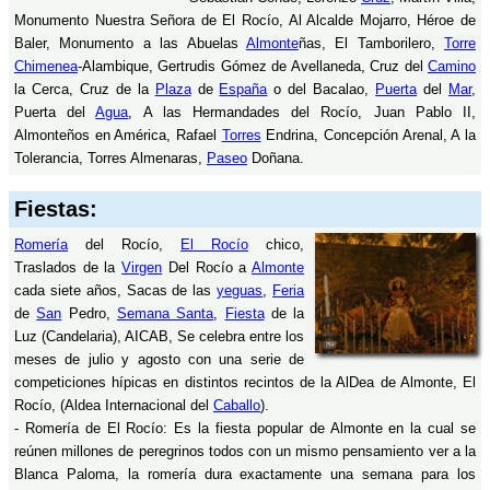
Monumento Nuestra Señora de El Rocío, Al Alcalde Mojarro, Héroe de
Baler, Monumento a las Abuelas
Almonte
ñas, El Tamborilero,
Torre
Chimenea
-Alambique, Gertrudis Gómez de Avellaneda, Cruz del
Camino
la Cerca, Cruz de la
Plaza
de
España
o del Bacalao,
Puerta
del
Mar
,
Puerta del
Agua
, A las Hermandades del Rocío, Juan Pablo II,
Almonteños en América, Rafael
Torres
Endrina, Concepción Arenal, A la
Tolerancia, Torres Almenaras,
Paseo
Doñana.
Fiestas:
Romería
del Rocío,
El Rocío
chico,
Traslados de la
Virgen
Del Rocío a
Almonte
cada siete años, Sacas de las
yeguas
,
Feria
de
San
Pedro,
Semana Santa
,
Fiesta
de la
Luz (Candelaria), AICAB, Se celebra entre los
meses de julio y agosto con una serie de
competiciones hípicas en distintos recintos de la AlDea de Almonte, El
Rocío, (Aldea Internacional del
Caballo
).
- Romería de El Rocío: Es la fiesta popular de Almonte en la cual se
reúnen millones de peregrinos todos con un mismo pensamiento ver a la
Blanca Paloma, la romería dura exactamente una semana para los