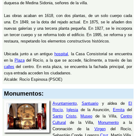
duquesa de Medina Sidonia, señores de la villa.
Las obras acaban en 1618, con dos plantas, de un solo cuerpo cada
una. En 1849, se la dota del rejado actual. En 1875, se le añaden dos
nuevas galerías y una tercera planta pequeña. En 1927, se le incorpora
un tercer cuerpo y se reforma todo el edificio. En 1995, se reforma y se
restaura, respetando los elementos constructivos históricos.
Ubicada junto a un antiguo
hospital
, la Casa Consistorial se encuentra
en la
Plaza
del Rocío, a la que se accede, fácilmente, a través de las
calles
del centro. En esta plaza, se encuentra la fachada principal, por
cuya entrada acceden los ciudadanos.
Alcalde: Rocío Espinosa (PSOE)
Monumentos:
Ayuntamiento
,
Santuario
y aldea de
El
Rocío
,
Iglesia
de la Asunción,
Ermita
del
Santo
Cristo
,
Museo
de la Villa,
Centro
Cultural
de la Villa,
Monumento
a la
Coronación de la
Virgen
del Rocío,
Sebastián Conde, Lorenzo
Cruz
, Martín Villa,