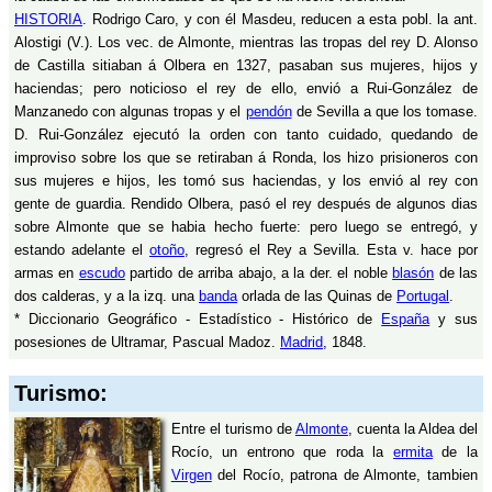
HISTORIA
. Rodrigo Caro, y con él Masdeu, reducen a esta pobl. la ant.
Alostigi (V.). Los vec. de Almonte, mientras las tropas del rey D. Alonso
de Castilla sitiaban á Olbera en 1327, pasaban sus mujeres, hijos y
haciendas; pero noticioso el rey de ello, envió a Rui-González de
Manzanedo con algunas tropas y el
pendón
de Sevilla a que los tomase.
D. Rui-González ejecutó la orden con tanto cuidado, quedando de
improviso sobre los que se retiraban á Ronda, los hizo prisioneros con
sus mujeres e hijos, les tomó sus haciendas, y los envió al rey con
gente de guardia. Rendido Olbera, pasó el rey después de algunos dias
sobre Almonte que se habia hecho fuerte: pero luego se entregó, y
estando adelante el
otoño
, regresó el Rey a Sevilla. Esta v. hace por
armas en
escudo
partido de arriba abajo, a la der. el noble
blasón
de las
dos calderas, y a la izq. una
banda
orlada de las Quinas de
Portugal
.
* Diccionario Geográfico - Estadístico - Histórico de
España
y sus
posesiones de Ultramar, Pascual Madoz.
Madrid
, 1848.
Turismo:
Entre el turismo de
Almonte
, cuenta la Aldea del
Rocío, un entrono que roda la
ermita
de la
Virgen
del Rocío, patrona de Almonte, tambien