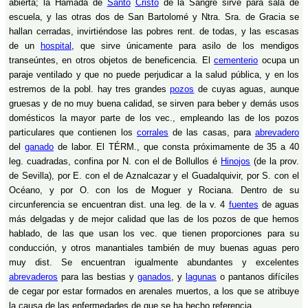
abierta; la Hamada de
Santo
Cristo
de la Sangre sirve para sala de
escuela, y las otras dos de San Bartolomé y Ntra. Sra. de Gracia se
hallan cerradas, invirtiéndose las pobres rent. de todas, y las escasas
de un
hospital
, que sirve únicamente para asilo de los mendigos
transeúntes, en otros objetos de beneficencia. El
cementerio
ocupa un
paraje ventilado y que no puede perjudicar a la salud pública, y en los
estremos de la pobl. hay tres grandes
pozos
de cuyas aguas, aunque
gruesas y de no muy buena calidad, se sirven para beber y demás usos
domésticos la mayor parte de los vec., empleando las de los pozos
particulares que contienen los
corrales
de las casas, para
abrevadero
del
ganado
de labor. El TÉRM., que consta próximamente de 35 a 40
leg. cuadradas, confina por N. con el de Bollullos é
Hinojos
(de la prov.
de Sevilla), por E. con el de Aznalcazar y el Guadalquivir, por S. con el
Océano, y por O. con los de Moguer y Rociana. Dentro de su
circunferencia se encuentran dist. una leg. de la v. 4
fuentes
de aguas
más delgadas y de mejor calidad que las de los pozos de que hemos
hablado, de las que usan los vec. que tienen proporciones para su
conducción, y otros manantiales también de muy buenas aguas pero
muy dist. Se encuentran igualmente abundantes y excelentes
abrevaderos
para las bestias y
ganados
, y
lagunas
o pantanos difíciles
de cegar por estar formados en arenales muertos, a los que se atribuye
la causa de las enfermedades de que se ha hecho referencia.