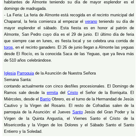
habitantes de Almonte teniendo su día de mayor esplendor es el
domingo de madrugada.
- La Feria: La feria de Almonte está recogida en el recinto municipal del
Chaparral, la feria comienza al empezar el
verano
teniendo su día de
mayor esplendor el sábado. Esta fiesta es en honor al patrón de
Almonte, San Pedro cuyo día es el 29 de junio. El último día de feria
que siempre cae en lunes, es fiesta local y se celebra una corrida de
toros
, en el recinto ganadero. El 26 de junio llegan a Almonte las yeguas
desde El Rocío, es la conocida Saca de las Yeguas, que ya lleva más
de 510 años celebrándose.
Iglesia
Parroquia
de la Asunción de Nuestra Señora
Semana Santa:
contando actualmente con cinco desfiles procesionales. El Domingo de
Ramos sale desde la
ermita
del
Cristo
el Señor de la Borriquita. El
Miércoles, desde el
Barrio
Obrero, es el turno de la Hermandad de Jesús
Cautivo y la Virgen del Rosario. El resto de Cofradías salen de la
parroquia de la Asunción: el Jueves
Santo
Jesús del Gran Poder y la
Virgen de la Quinta Angustia, el Viernes Santo el Cristo de la
Misericordia y la Virgen de los Dolores y el Sábado Santo el Santo
Entierro y la Soledad.