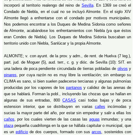
incorporó al territorio realengo del reino de
Sevilla
. En 1369 se creó el
Condado de Niebla, en el cual no se incluyó Almonte. En el siglo XIV
Almonte llegó a enfrentarse con el condado por motivos municipales.
Nos podemos encontrar a los Duques de Medina Sidonia como señores
de Almonte, acabándose los enfrentamientos con Niebla (ya que éstos
eran Condes de Niebla). Los Duques de Medina Sidonia buscaban un
territorio unido con Niebla, Sanlúcar y la propia Almonte.
ALMONTE; v. con ayunt. de la prov. y adm., de rent. de Huelva (7 leg.),
part. jud. de Moguer (5), aud. terr., c. g. y dióc. de Sevilla (10): SIT. en
una ladera de poca pendiente circundada de tierras pobladas de
olivos
y
pinares
, por cuya razón no es muy libre la ventilación; sin embargo su
CLIMA es sano, si bien suelen padecerse tercianas y algunas pulmonías
producidas por los vapores de los
pantanos
y calidez de las arenas de
que se hablará. Forman la pobl., incluyendo las chozas que se hallan en
algunas de sus entradas, 800
CASAS
casi todas bajas y de poca
estension interior, que se distribuyen en varias
calles
incómodas y
sucias la mayor parte del año, por estar sin empedrar y salir a ellas los
caños
, por los cuales vierten de las casas las
aguas
inmundas; y una
plaza
pequeña cuadrilonga en la que se hállala capitular o municipal, que
es un
edificio
de dos cuerpos, formado con sus
arcos
, sostenidos con