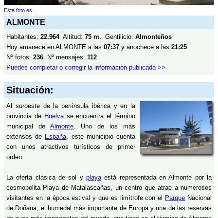
Esta foto es...
ALMONTE
Habitantes:
22.964
Altitud:
75 m.
Gentilicio:
Almonteños
Hoy amanece en ALMONTE a las
07:37
y anochece a las
21:25
Nº fotos:
236
Nº mensajes:
112
Puedes completar o corregir la información publicada >>
Situación:
Al suroeste de la península ibérica y en la
provincia de
Huelva
se encuentra el término
municipal de
Almonte
. Uno de los más
extensos de
España
, este municipio cuenta
con unos atractivos turísticos de primer
orden.
La oferta clásica de sol y
playa
está representada en Almonte por la
cosmopolita Playa de Matalascañas, un centro que atrae a numerosos
visitantes en la época estival y que es limítrofe con el
Parque
Nacional
de Doñana, el humedal más importante de Europa y una de las reservas