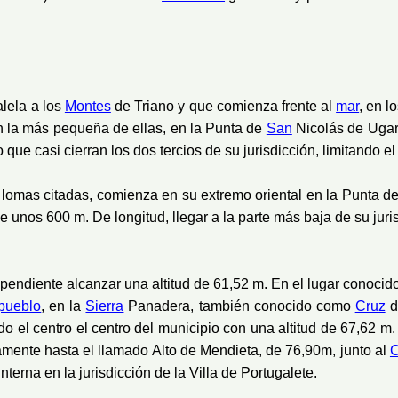
alela a los
Montes
de Triano y que comienza frente al
mar
, en l
 la más pequeña de ellas, en la Punta de
San
Nicolás de Ugart
o que casi cierran los dos tercios de su jurisdicción, limitando el
lomas citadas, comienza en su extremo oriental en la Punta d
de unos 600 m. De longitud, llegar a la parte más baja de su jur
ndiente alcanzar una altitud de 61,52 m. En el lugar conocid
pueblo
, en la
Sierra
Panadera, también conocido como
Cruz
d
do el centro el centro del municipio con una altitud de 67,62 m
amente hasta el llamado Alto de Mendieta, de 76,90m, junto al
C
nterna en la jurisdicción de la Villa de Portugalete.