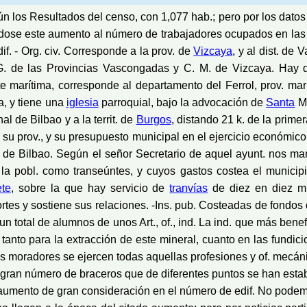
n los Resultados del censo, con 1,077 hab.; pero por los datos f
ndose este aumento al número de trabajadores ocupados en la
f. - Org. civ. Corresponde a la prov. de
Vizcaya
, y al dist. de
. G. de las Provincias Vascongadas y C. M. de Vizcaya. Hay 
 marítima, corresponde al departamento del Ferrol, prov. marí
a, y tiene una
iglesia
parroquial, bajo la advocación de
Santa
Ma
al de Bilbao y a la territ. de
Burgos
, distando 21 k. de la prime
 prov., y su presupuesto municipal en el ejercicio económico
pt. de Bilbao. Según el señor Secretario de aquel ayunt. nos ma
la pobl. como transeúntes, y cuyos gastos costea el municipi
ete
, sobre la que hay servicio de
tranvías
de diez en diez mi
ortes y sostiene sus relaciones. -Ins. pub. Costeadas de fondos
n total de alumnos de unos Art., of., ind. La ind. que más bene
 tanto para la extracción de este mineral, cuanto en las fundi
s moradores se ejercen todas aquellas profesiones y of. mecáni
an número de braceros que de diferentes puntos se han establ
umento de gran consideración en el número de edif. No podemos