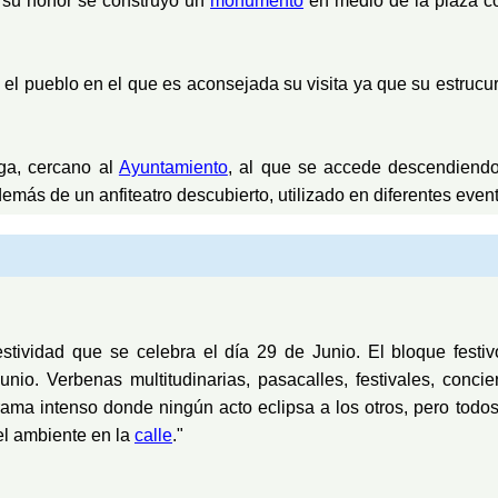
n su honor se construyo un
monumento
en medio de la plaza c
 pueblo en el que es aconsejada su visita ya que su estrucur
a, cercano al
Ayuntamiento
, al que se accede descendiend
más de un anfiteatro descubierto, utilizado en diferentes event
stividad que se celebra el día 29 de Junio. El bloque fest
nio. Verbenas multitudinarias, pasacalles, festivales, concie
ograma intenso donde ningún acto eclipsa a los otros, pero tod
"el ambiente en la
calle
."