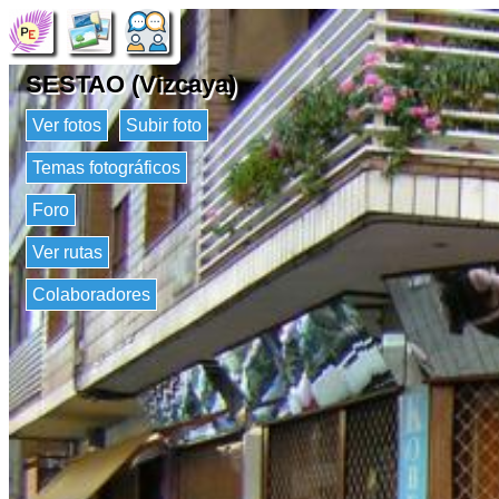
SESTAO (Vizcaya)
Ver fotos
Subir foto
Temas fotográficos
Foro
Ver rutas
Colaboradores