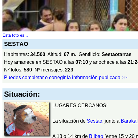
Esta foto es...
SESTAO
Habitantes:
34.500
Altitud:
67 m.
Gentilicio:
Sestaotarras
Hoy amanece en SESTAO a las
07:10
y anochece a las
21:2
Nº fotos:
580
Nº mensajes:
223
Puedes completar o corregir la información publicada >>
Situación:
LUGARES CERCANOS:
La situación de
Sestao
, junto a
Baraka
A 13 o 14 km de
Bilbao
(entre 15 y 20 