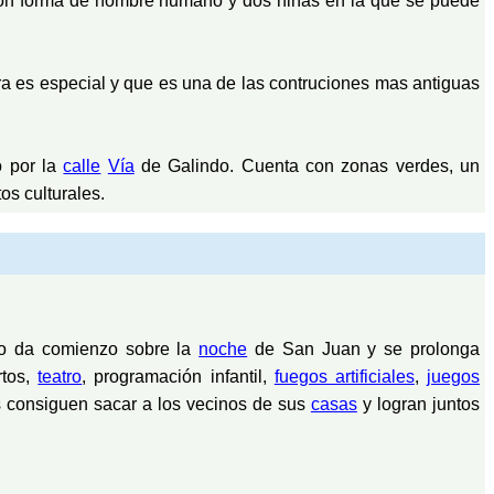
on forma de hombre humano y dos niñas en la que se puede
a es especial y que es una de las contruciones mas antiguas
o por la
calle
Vía
de Galindo. Cuenta con zonas verdes, un
os culturales.
ivo da comienzo sobre la
noche
de San Juan y se prolonga
rtos,
teatro
, programación infantil,
fuegos artificiales
,
juegos
os consiguen sacar a los vecinos de sus
casas
y logran juntos