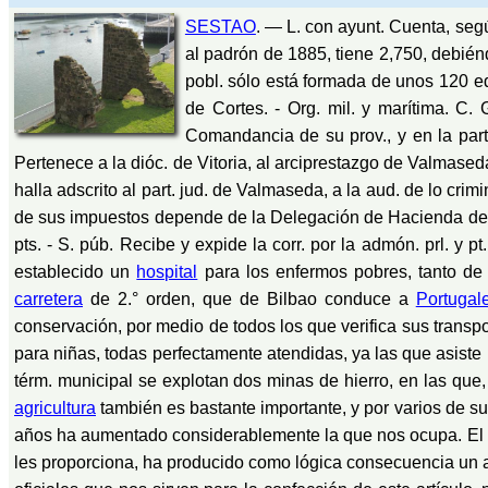
SESTAO
. — L. con ayunt. Cuenta, segú
al padrón de 1885, tiene 2,750, debié
pobl. sólo está formada de unos 120 edi
de Cortes. - Org. mil. y marítima. C
Comandancia de su prov., y en la parte
Pertenece a la dióc. de Vitoria, al arciprestazgo de Valmased
halla adscrito al part. jud. de Valmaseda, a la aud. de lo crimin
de sus impuestos depende de la Delegación de Hacienda de su
pts. - S. púb. Recibe y expide la corr. por la admón. prl. y 
establecido un
hospital
para los enfermos pobres, tanto de 
carretera
de 2.° orden, que de Bilbao conduce a
Portugal
conservación, por medio de todos los que verifica sus transp
para niñas, todas perfectamente atendidas, ya las que asiste u
térm. municipal se explotan dos minas de hierro, en las que,
agricultura
también es bastante importante, y por varios de su
años ha aumentado considerablemente la que nos ocupa. El gr
les proporciona, ha producido como lógica consecuencia un a