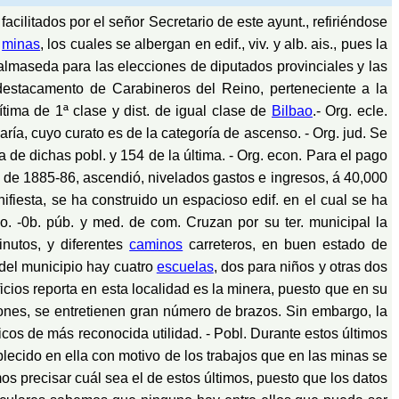
acilitados por el señor Secretario de este ayunt., refiriéndose
s
minas
, los cuales se albergan en edif., viv. y alb. ais., pues la
 Valmaseda para las elecciones de diputados provinciales y las
destacamento de Carabineros del Reino, perteneciente a la
tima de 1ª clase y dist. de igual clase de
Bilbao
.- Org. ecle.
ría, cuyo curato es de la categoría de ascenso. - Org. jud. Se
ra de dichas pobl. y 154 de la última. - Org. econ. Para el pago
 de 1885-86, ascendió, nivelados gastos e ingresos, á 40,000
nifiesta, se ha construido un espacioso edif. en el cual se ha
o. -0b. púb. y med. de com. Cruzan por su ter. municipal la
nutos, y diferentes
caminos
carreteros, en buen estado de
 del municipio hay cuatro
escuelas
, dos para niños y otras dos
ficios reporta en esta localidad es la minera, puesto que en su
ciones, se entretienen gran número de brazos. Sin embargo, la
cos de más reconocida utilidad. - Pobl. Durante estos últimos
ecido en ella con motivo de los trabajos que en las minas se
 precisar cuál sea el de estos últimos, puesto que los datos