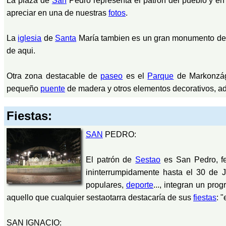
La plaza de
San
Pedro representa el patrón del pueblo y e
apreciar en una de nuestras
fotos
.
La
iglesia
de
Santa
María tambien es un gran monumento de el
de aqui.
Otra zona destacable de
paseo
es el
Parque
de Markonzág
pequeño
puente
de madera y otros elementos decorativos, ade
Fiestas:
SAN
PEDRO:
El patrón de
Sestao
es San Pedro, fe
ininterrumpidamente hasta el 30 de Ju
populares,
deporte
..., integran un pr
aquello que cualquier sestaotarra destacaría de sus
fiestas
: 
SAN IGNACIO: