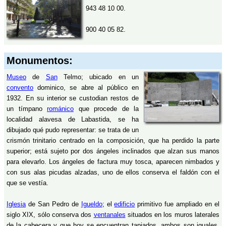
943 48 10 00.
900 40 05 82.
Monumentos:
Museo
de
San
Telmo; ubicado en un
convento
dominico, se abre al público en
1932. En su interior se custodian restos de
un tímpano
románico
que procede de la
localidad alavesa de Labastida, se ha
dibujado qué pudo representar: se trata de un
crismón trinitario centrado en la composición, que ha perdido la parte
superior; está sujeto por dos ángeles inclinados que alzan sus manos
para elevarlo. Los ángeles de factura muy tosca, aparecen nimbados y
con sus alas picudas alzadas, uno de ellos conserva el faldón con el
que se vestía.
Iglesia
de San Pedro de
Igueldo
; el
edificio
primitivo fue ampliado en el
siglo XIX, sólo conserva dos
ventanales
situados en los muros laterales
de la cabecera y que hoy se encuentran tapiados, ambos son iguales.