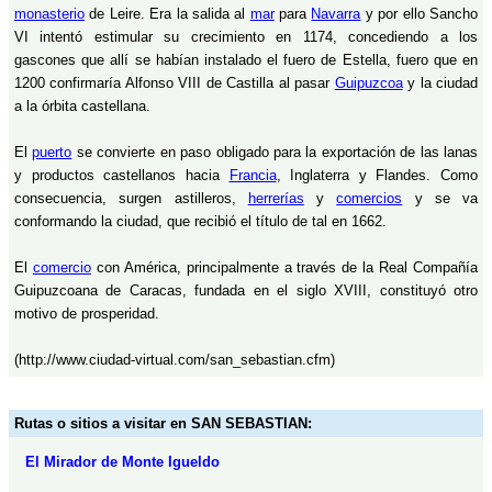
monasterio
de Leire. Era la salida al
mar
para
Navarra
y por ello Sancho
VI intentó estimular su crecimiento en 1174, concediendo a los
gascones que allí se habían instalado el fuero de Estella, fuero que en
1200 confirmaría Alfonso VIII de Castilla al pasar
Guipuzcoa
y la ciudad
a la órbita castellana.
El
puerto
se convierte en paso obligado para la exportación de las lanas
y productos castellanos hacia
Francia
, Inglaterra y Flandes. Como
consecuencia, surgen astilleros,
herrerías
y
comercios
y se va
conformando la ciudad, que recibió el título de tal en 1662.
El
comercio
con América, principalmente a través de la Real Compañía
Guipuzcoana de Caracas, fundada en el siglo XVIII, constituyó otro
motivo de prosperidad.
(http://www.ciudad-virtual.com/san_sebastian.cfm)
Rutas o sitios a visitar en SAN SEBASTIAN:
El Mirador de Monte Igueldo