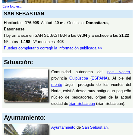
Esta foto es...
SAN SEBASTIAN
Habitantes:
176.908
Altitud:
40 m.
Gentilicio:
Donostiarra,
Easonense
Hoy amanece en SAN SEBASTIAN a las
07:04
y anochece a las
21:22
Nº fotos:
1.198
Nº mensajes:
403
Puedes completar o corregir la información publicada >>
Situación:
Comunidad autonoma del
pais vasco
,
provincia
Guipúzcoa
(
ESPAÑA
). Al pie del
monte
Urgull, protegido de los vientos del
Norte, existió desde muy antiguo un pequeño
núcleo de pescadores, origen de la actual
ciudad de
San Sebastián
(San Sebastián).
Ayuntamiento:
Ayuntamiento
de
San Sebastian
.