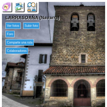
LARRASOAÑA (Navarra)
Ver fotos
Subir foto
Foro
Comparte una ruta
Colaboradores