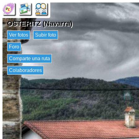
OSTERITZ (Navarra)
Ver fotos
Subir foto
Foro
Comparte una ruta
Colaboradores