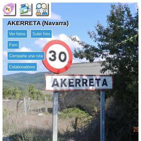
AKERRETA (Navarra)
Ver fotos
Subir foto
Foro
Comparte una ruta
Colaboradores