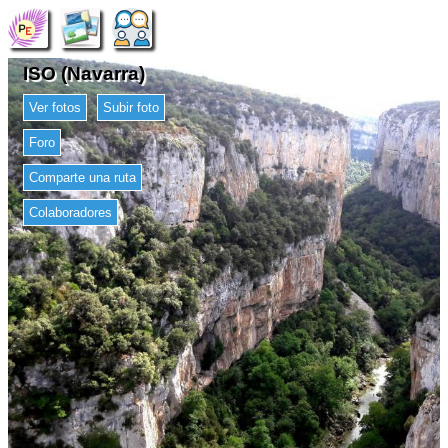
ISO (Navarra)
Ver fotos
Subir foto
Foro
Comparte una ruta
Colaboradores