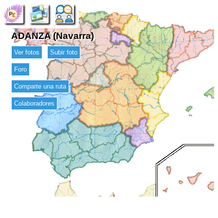
ADANZA (Navarra)
Ver fotos
Subir foto
Foro
Comparte una ruta
Colaboradores