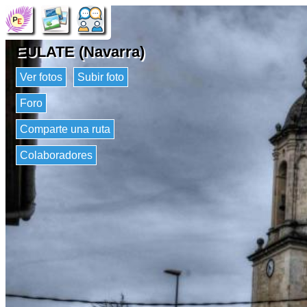
EULATE (Navarra)
Ver fotos
Subir foto
Foro
Comparte una ruta
Colaboradores