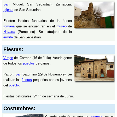
San
Miguel, San Sebastián, Zumadoia,
Iglesia
de San Saturnino
Existen lápidas funerarias de la época
romana
que se encuentran en el
museo
de
Navarra
(Pamplona). Se extrajeron de la
ermita
de San Sebastián.
Fiestas:
Virgen
del Carmen (16 de Julio). Acude gente
de todos los
pueblos
cercanos.
Patrón:
San
Saturnino (29 de Noviembre). Se
realizan las
fiestas
pequeñas por los jóvenes
del
pueblo
.
Fiestas patronales: 2º fin de semana de Junio.
Costumbres:
Cuando todavía existía la
escuela
en el