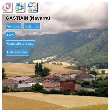
GASTIAIN (Navarra)
Ver fotos
Subir foto
Foro
Comparte una ruta
Colaboradores