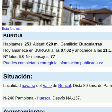
Esta foto es...
BURGUI
Habitantes:
253
Altitud:
629 m.
Gentilicio:
Burguiarras
Hoy amanece en BURGUI a las
07:02
y anochece a las
21:1
Nº fotos:
58
Nº mensajes:
77
Puedes completar o corregir la información publicada >>
Situación:
Localidad
navarra
del
Valle
de
Roncal
. Dista 80 kms. de Pam
N-240 Pamplona -
Huesca
. Desvío NA-137.
Ayuntamiento: