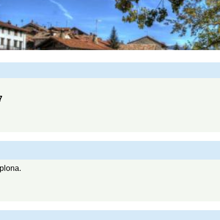
7
plona.