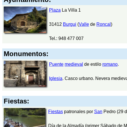
Plaza
La Villa 1
31412
Burgui
(
Valle
de
Roncal
)
Tel.: 948 477 007
Monumentos:
Puente
medieval
de estilo
romano
.
Iglesia
. Casco urbano. Nevera medieva
Fiestas:
Fiestas
patronales por
San
Pedro (29 d
Día de la Almadía (primer Sábado de 