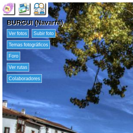
BURGUI (Navarra)
Ver fotos
Subir foto
Temas fotográficos
Foro
Ver rutas
Colaboradores