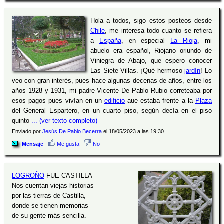
Hola a todos, sigo estos posteos desde
Chile
, me interesa todo cuanto se refiera
a
España
, en especial
La Rioja
, mi
abuelo era español, Riojano oriundo de
Viniegra de Abajo, que espero conocer
Las Siete Villas. ¡Qué hermoso
jardín
! Lo
veo con gran interés, pues hace algunas decenas de años, entre los
años 1928 y 1931, mi padre Vicente De Pablo Rubio correteaba por
esos pagos pues vivían en un
edificio
aue estaba frente a la
Plaza
del General Espartero, en un cuarto piso, según decía en el piso
quinto
... (ver texto completo)
Enviado por
Jesús De Pablo Becerra
el 18/05/2023 a las 19:30
Mensaje
Me gusta
No
LOGROÑO
FUE CASTILLA
Nos cuentan viejas historias
por las tierras de Castilla,
donde se tienen memorias
de su gente más sencilla.