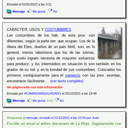
Enviado el 01/01/2022 a las 4:11
Mensaje
Me gusta
No
CARÁCTER, USOS Y
COSTUMBRES
.
Las costumbres de los hab. de esta prov. son
diferentes, según la parte terr. que ocupan. Los de la
ribera del Ebro, dueños de un pais fértil, son, en lo
general, menos laboriosos que los de las sierras,
cuyo suelo ingrato necesita de mayores esfuerzos
para producir; y los intermedios en situación lo son también en los
grados de su ind. y en la bondad de sus costumbres. Colocados los
primeros ventajosamente para el
comercio
con las prov. exentas,
encontraron fácilmente
... (ver texto completo)
Ver página web con más información
Enviado por
#CAMINOMÁSOLVIDADO
el 25/12/2021 a las 19:48
Mensaje
Me gusta
(+1)
No
Respuesta al
mensaje, enviado el 21/12/2021 a las 10:54 por Juan
:
Escribe un email al arhivo diocesano de La Rioja. Seguramente con