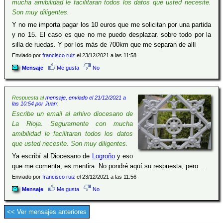
mucha amibilidad le facilitaran todos los datos que usted necesite.
Son muy diligentes.
Y no me importa pagar los 10 euros que me solicitan por una partida
y no 15. El caso es que no me puedo desplazar. sobre todo por la
silla de ruedas. Y por los más de 700km que me separan de allí
Enviado por
francisco ruiz
el 23/12/2021 a las 11:58
Mensaje
Me gusta
No
Respuesta al
mensaje, enviado el 21/12/2021 a
las 10:54 por Juan
:
Escribe un email al arhivo diocesano de
La Rioja. Seguramente con mucha
amibilidad le facilitaran todos los datos
que usted necesite. Son muy diligentes.
Ya escribí al Diocesano de
Logroño
y eso
que me comenta, es mentira. No pondré aquí su respuesta, pero...
Enviado por
francisco ruiz
el 23/12/2021 a las 11:56
Mensaje
Me gusta
No
<< Ver mensajes anteriores