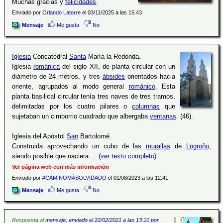
Muchas gracias y
felicidades
.
Enviado por
Orlando Latorre
el 03/11/2025 a las 15:43
Mensaje
Me gusta
No
Iglesia
Concatedral
Santa
María la Redonda.
Iglesia
románica
del siglo XII, de planta circular con un
diámetro de 24 metros, y tres
ábsides
orientados hacia
oriente, agrupados al modo general
románico
. Esta
planta basilical circular tenía tres naves de tres tramos,
delimitadas por los cuatro pilares o
columnas
que
sujetaban un cimborrio cuadrado que albergaba
ventanas
. (46).
Iglesia del Apóstol
San
Bartolomé.
Construida aprovechando un cubo de las
murallas
de
Logroño
,
siendo posible que naciera
... (ver texto completo)
Ver página web con más información
Enviado por
#CAMINOMÁSOLVIDADO
el 01/08/2023 a las 12:41
Mensaje
Me gusta
No
Respuesta al
mensaje, enviado el 22/02/2021 a las 13:10 por