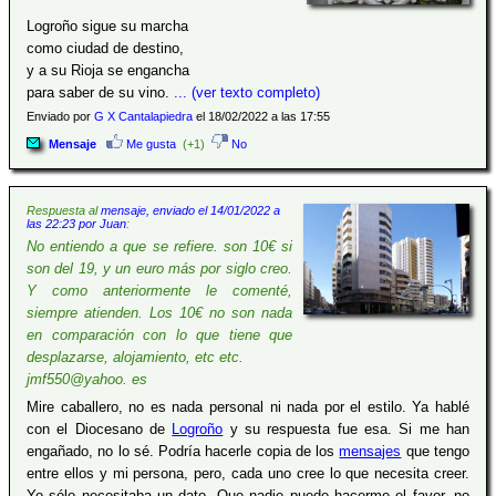
Logroño sigue su marcha
como ciudad de destino,
y a su Rioja se engancha
para saber de su vino.
... (ver texto completo)
Enviado por
G X Cantalapiedra
el 18/02/2022 a las 17:55
Mensaje
Me gusta
(+1)
No
Respuesta al
mensaje, enviado el 14/01/2022 a
las 22:23 por Juan
:
No entiendo a que se refiere. son 10€ si
son del 19, y un euro más por siglo creo.
Y como anteriormente le comenté,
siempre atienden. Los 10€ no son nada
en comparación con lo que tiene que
desplazarse, alojamiento, etc etc.
jmf550@yahoo. es
Mire caballero, no es nada personal ni nada por el estilo. Ya hablé
con el Diocesano de
Logroño
y su respuesta fue esa. Si me han
engañado, no lo sé. Podría hacerle copia de los
mensajes
que tengo
entre ellos y mi persona, pero, cada uno cree lo que necesita creer.
Yo sólo necesitaba un dato. Que nadie puede hacerme el favor, no