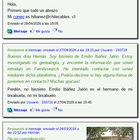
Hola,
Primero que todo un abrazo.
Mi
correo
es hibanez@chilecables. cl
Enviado el 28/04/2026 a las 18:05
Mensaje
Me gusta
No
Respuesta al
mensaje, enviado el 27/04/2026 a las 19:15 por Usuario - 193718
:
Buenos días Hernán. Soy bisnieto de Emilio Ibáñez Jalón. Estoy
investigando mi genealogía, y encontré la información que usted
introdujo en Familysearch. He intentado contactar con usted
mediante dicha plataforma. ¿Podría decirme si hay alguna forma de
ponernos en contacto? Muchas gracias!
Perdón, no bisnieto. Emilio Ibáñez Jalón es el hermano de mi
bisabuela, no mi bisabuelo.
Enviado por
Usuario - 193718
el 27/04/2026 a las 19:45
Mensaje
Me gusta
No
Respuesta al
mensaje, enviado el 24/03/2016 a
las 22:52 por Hernán
:
De mi consideración: