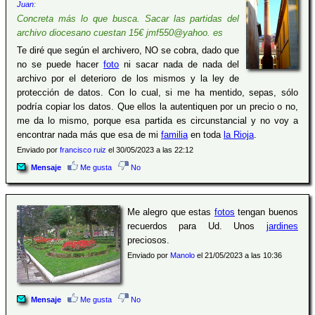
Juan
:
Concreta más lo que busca. Sacar las partidas del
archivo diocesano cuestan 15€ jmf550@yahoo. es
Te diré que según el archivero, NO se cobra, dado que
no se puede hacer
foto
ni sacar nada de nada del
archivo por el deterioro de los mismos y la ley de
protección de datos. Con lo cual, si me ha mentido, sepas, sólo
podría copiar los datos. Que ellos la autentiquen por un precio o no,
me da lo mismo, porque esa partida es circunstancial y no voy a
encontrar nada más que esa de mi
familia
en toda
la Rioja
.
Enviado por
francisco ruiz
el 30/05/2023 a las 22:12
Mensaje
Me gusta
No
Me alegro que estas
fotos
tengan buenos
recuerdos para Ud. Unos
jardines
preciosos.
Enviado por
Manolo
el 21/05/2023 a las 10:36
Mensaje
Me gusta
No