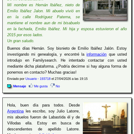
Mí nombre es Hernán Ibáñez, nieto de
Emilio Ibáñez Jalon. Mi abuelo vivió en
en la calle Rodríguez Paterna, se
mantiene el nombre aun de mi bisabuelo
en la fachada, Emilio Ibáñez. Mi hija y esposa estuvieron el año
2015 por esos lados.
Un gran saludo.
Buenos días Hernán. Soy bisnieto de Emilio Ibáñez Jalón. Estoy
investigando mi genealogía, y encontré la
información
que usted
introdujo en Familysearch. He intentado contactar con usted
mediante dicha plataforma. ¿Podría decirme si hay alguna forma de
ponernos en contacto? Muchas gracias!
Enviado por
Usuario - 193718
el 27/04/2026 a las 19:15
Mensaje
Me gusta
No
Hola, buen día para todos. Desde
Argentina
les escribo, soy Julio Latorre,
mis abuelos fueron de Labastida él y de
Villodas ella. Estoy en busca de
descendientes de apellido Latorre.