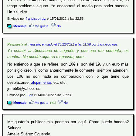
tengo problema alguno. Ya encontraré el medio para poder hacerlo.
Un saludito.
Enviado por
francisco ruiz
el 15/01/2022 a las 22:53
Mensaje
Me gusta
No
Respuesta al
mensaje, enviado el 23/12/2021 a las 11:56 por francisco ruiz
:
Ya escribí al Diocesano de Logroño y eso que me comenta, es
mentira. No pondré aquí su respuesta, pero...
No entiendo a que se refiere. son 10€ si son del 19, y un euro más
por siglo creo. Y como anteriormente le comenté, siempre atienden.
Los 10€ no son nada en comparación con lo que tiene que
desplazarse,
alojamiento
, etc etc.
jmf550@yahoo. es
Enviado por
Juan
el 14/01/2022 a las 22:23
Mensaje
Me gusta
(+1)
No
Me gustaría publicar mis poemas por aquí. Cómo puedo hacerlo?
Saludos.
Amelia Suárez Oquendo.