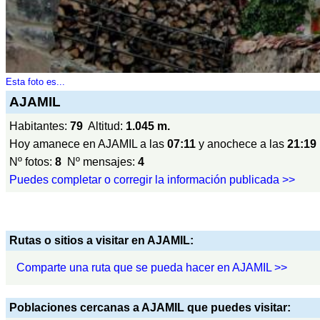
Esta foto es...
AJAMIL
Habitantes:
79
Altitud:
1.045 m.
Hoy amanece en AJAMIL a las
07:11
y anochece a las
21:19
Nº fotos:
8
Nº mensajes:
4
Puedes completar o corregir la información publicada >>
Rutas o sitios a visitar en AJAMIL:
Comparte una ruta que se pueda hacer en AJAMIL >>
Poblaciones cercanas a AJAMIL que puedes visitar: