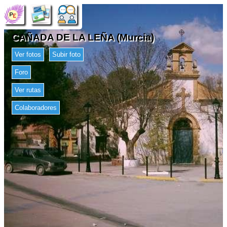
CAÑADA DE LA LEÑA (Murcia)
Ver fotos
Subir foto
Foro
Ver rutas
Colaboradores