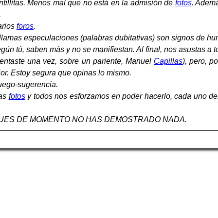
ntillitas. Menos mal que no está en la admisión de
fotos
. Adem
.
arios
foros
.
llamas especulaciones (palabras dubitativas) son signos de hu
egún tú, saben más y no se manifiestan. Al final, nos asustas a t
ntaste una vez, sobre un pariente, Manuel
Capillas
), pero, p
ejor. Estoy segura que opinas lo mismo.
ruego-sugerencia.
las
fotos
y todos nos esforzamos en poder hacerlo, cada uno den
 PUES DE MOMENTO NO HAS DEMOSTRADO NADA.