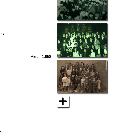
os".
Vista:
1.958