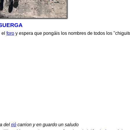
ISUERGA
n el
foro
y espera que pongáis los nombres de todos los "chiguit
la del
rió
carrion y en guardo un saludo