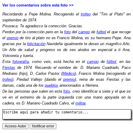
Ver los comentarios sobre esta foto >>
Recordando a Pepe Molina. Recogiendo el
trofeo
del "Tiro al Plato" en
septiembre de 1974.
Pisoraca: Te agradezco la corrección. Gracias.
Perdon por la corrección pero en la
foto
del
campo
de
futbol
el que recoge
el
premio
de tiro al plato no es Francis Molina, es su hermano Pepe. Ana
gracias por la
felicitación
Navideña igualmente te deseo un magnifco Año.
Un Año de salud y progreso os de seo atodos en especial a ti Ana,
Volvoreta y tuerta.
Esta
fotografía
, como veis, está hecha en el
campo
de
fútbol
, en las
Fiestas
de 1974. Recuerdo el nombre de: D. Mariano Cuadrado, Paco
Medrano (hijo), D. Carlos Pastor (
Médico
), Francis Molina (recogiendo el
trofeo
), Piedad Vallejo (dando el
premio
), reina de esas Fiestas y las
damas, cada una de los
pueblos
anexionados a Herrera.
De las personas que salen en esta
foto
, creo identificar a siete y el que se
ve en el extremo de la parte izquierda con una mano apoyada en la
cadera, es D. Mariano Cuadrado Calvo, el
militar
.