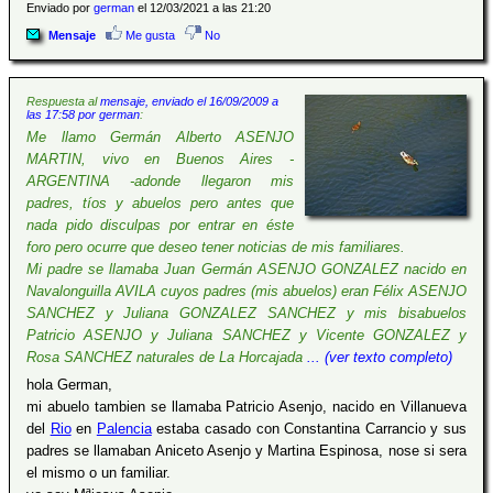
Enviado por
german
el 12/03/2021 a las 21:20
Mensaje
Me gusta
No
Respuesta al
mensaje, enviado el 16/09/2009 a
las 17:58 por german
:
Me llamo Germán Alberto ASENJO
MARTIN, vivo en Buenos Aires -
ARGENTINA -adonde llegaron mis
padres, tíos y abuelos pero antes que
nada pido disculpas por entrar en éste
foro pero ocurre que deseo tener noticias de mis familiares.
Mi padre se llamaba Juan Germán ASENJO GONZALEZ nacido en
Navalonguilla AVILA cuyos padres (mis abuelos) eran Félix ASENJO
SANCHEZ y Juliana GONZALEZ SANCHEZ y mis bisabuelos
Patricio ASENJO y Juliana SANCHEZ y Vicente GONZALEZ y
Rosa SANCHEZ naturales de La Horcajada
... (ver texto completo)
hola German,
mi abuelo tambien se llamaba Patricio Asenjo, nacido en Villanueva
del
Rio
en
Palencia
estaba casado con Constantina Carrancio y sus
padres se llamaban Aniceto Asenjo y Martina Espinosa, nose si sera
el mismo o un familiar.