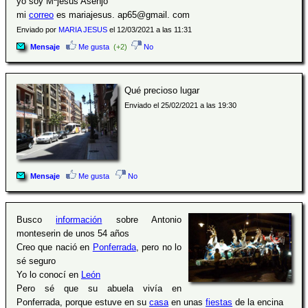
yo soy Mªjesus Asenjo
mi
correo
es mariajesus. ap65@gmail. com
Enviado por
MARIA JESUS
el 12/03/2021 a las 11:31
Mensaje
Me gusta
(+2)
No
Qué precioso lugar
Enviado el 25/02/2021 a las 19:30
Mensaje
Me gusta
No
Busco
información
sobre Antonio
monteserin de unos 54 años
Creo que nació en
Ponferrada
, pero no lo
sé seguro
Yo lo conocí en
León
Pero sé que su abuela vivía en
Ponferrada, porque estuve en su
casa
en unas
fiestas
de la encina