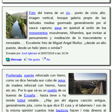
Foto
del trama de un
río
... punto de vista alto,
imagen vertical, bosque galería propio de las
latitudes medias goormado generalmente por el
sauce capruno;
agua
en quietud al estilo de loa
monumentos
musulmanes, Alhambra, que invitan al
pensamiento y meditación de lo trascendente e
inmutable..... Excelente foto de Miguel Angel Muñoz. ¿desde un alto
pueste, desde un helic´ptero o similar?
Enviado por
José Iglesias
el 26/07/2019 a las 10:34
Mensaje
Me gusta
No
Ponferrada
,
puente
reforzado con hierro,
como se dice herrada aun cubo de
agua
,
de madera reforzad con hierros, haros
etc etc. Por lo que sé es un
pueblo
de os
buenos de
España
... hasta tiene o ha
tenido
futbol
notable... ¿Hay por ahí alguna canción antigua,
generalmente jota, como la que dice El cura y el tabernero / son de
la misma opinión/ cuantos más
bautizos
hacen / más dineros al