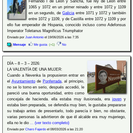
Fernando I de León y Sancha, fue rey de León entre
1065 y 1072 en un primer reinado y entre 1072 y 1109
en un segundo, de
Galicia
entre 1071 y 1072 y también
entre 1072 y 1109, y de Castilla entre 1072 y 1109 y por
ello fue emperador de Hispania, conocido incluso como Adefonsus
Imperator Toletanus Magnificus Triumphator
Enviado por
Juan Antonio
el 19/06/2026 a las 7:35
Mensaje
Me gusta
(+1)
No
DÍA – 8 – 3 – 2026:
LA VALENTÍA DE UNA MUJER:
Cuando a Nevenka la propusieron entrar en
el
Ayuntamiento
de
Ponferrada
, al principio,
no se lo tomo en serio, después accedió, le
pareció una buena oportunidad, entro como
concejala de hacienda. ella estaba muy ilusionada, era
joven
y
estaba bien preparada, se defendía muy bien, le gustaba prepararse
su trabajo antes de presentarlo, todo parecía ir bien, no obstante,
varias personas la advirtieron de que él alcalde era muy mujeriego,
ella no le dio
... (ver texto completo)
Enviado por
Charo Fajardo
el 08/03/2026 a las 21:20