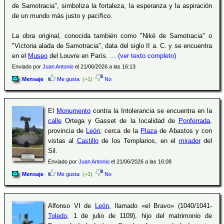
de Samotracia", simboliza la fortaleza, la esperanza y la aspiración
de un mundo más justo y pacífico.
La obra original, conocida también como "Niké de Samotracia" o
"Victoria alada de Samotracia", data del siglo II a. C. y se encuentra
en el
Museo
del Louvre en París.
... (ver texto completo)
Enviado por
Juan Antonio
el 21/06/2026 a las 16:13
Mensaje
Me gusta
(+1)
No
El
Monumento
contra la Intolerancia se encuentra en la
calle
Ortega y Gasset de la localidad de
Ponferrada
,
provincia de
León
, cerca de la
Plaza
de Abastos y con
vistas al
Castillo
de los Templarios, en el
mirador
del
Sil.
Enviado por
Juan Antonio
el 21/06/2026 a las 16:08
Mensaje
Me gusta
(+1)
No
Alfonso VI de
León
, llamado «el Bravo» (1040/1041-
Toledo
, 1 de julio de 1109), hijo del matrimonio de