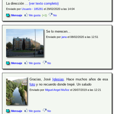
La dirección
... (ver texto completo)
Enviado por
Usuario - 185281
el 29/02/2020 a las 14:04
Mensaje
Me gusta
(+1)
No
Se lo merecen...
Enviado por
jana
el 08/02/2020 a las 12:51
Mensaje
Me gusta
No
Gracias, José
Iglesias
. Hace muchos años de esa
foto
y no recuerdo donde trepé. Un saludo
Enviado por
Miguel Angel Muñoz
el 26/07/2019 a las 12:21
Mensaje
Me gusta
No