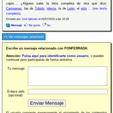
cajón.... ¿Alguien sabe la letra completa de otra que dice:
Campanas
, las de
Toledo
;
iglesia
, la de
León
; el
reloj
... (ver texto
completo)
Enviado por
José Iglesias
el 26/07/2019 a las 10:28
Mensaje
Me gusta
No
<< Ver mensajes anteriores
Escribe un mensaje relacionado con PONFERRADA:
Atención:
Pulsa aquí para identificarte como usuario
, o puedes
continuar pero participarás de forma anónima
Tu mensaje:
Enlace web:
(opcional)
El usuario consiente expresamente el alojamiento de los contenidos