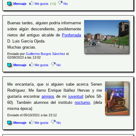
Mensaje
Me gusta
(+1)
No
Buenas tardes, alguien podría informarme
sobre algún descendiente, posiblemente
nietos del antiguo alcalde de
Ponferrada
D. Luis García Ojeda.
Muchas gracias.
Enviado por
Guillermo Burgos Sánchez
el
02/08/2023 a las 13:02
Mensaje
Me gusta
No
Me encantaría, que si alguien sabe acerca Senen
Rodríguez. Me llamo Enrique Ibáñez Hervas y me
gustaría encontrar
amigos
de mi
juventud
(años 58-
60). También alumnos del instituto
nocturno
, (dela
misma época)
Enviado el 05/10/2021 a las 23:12
Mensaje
Me gusta
No