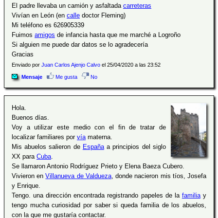
El padre llevaba un camión y asfaltada
carreteras
Vivían en León (en
calle
doctor Fleming)
Mi teléfono es 626905339
Fuimos
amigos
de infancia hasta que me marché a Logroño
Si alguien me puede dar datos se lo agradecería
Gracias
Enviado por
Juan Carlos Ajenjo Calvo
el 25/04/2020 a las 23:52
Mensaje
Me gusta
No
Hola.
Buenos días.
Voy a utilizar este medio con el fin de tratar de
localizar familiares por
vía
materna.
Mis abuelos salieron de
España
a principios del siglo
XX para
Cuba
.
Se llamaron Antonio Rodríguez Prieto y Elena Baeza Cubero.
Vivieron en
Villanueva de Valdueza
, donde nacieron mis tíos, Josefa
y Enrique.
Tengo. una dirección encontrada registrando papeles de la
familia
y
tengo mucha curiosidad por saber si queda familia de los abuelos,
con la que me gustaría contactar.