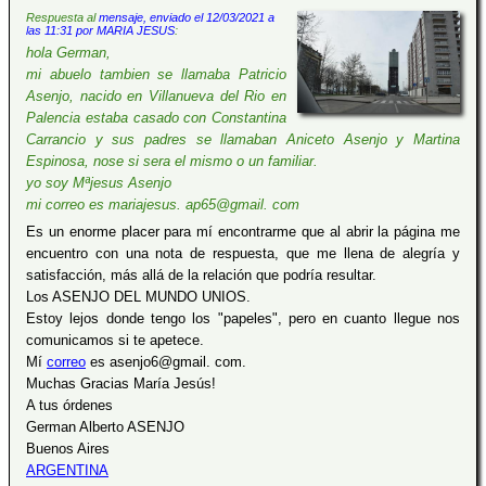
Respuesta al
mensaje, enviado el 12/03/2021 a
las 11:31 por MARIA JESUS
:
hola German,
mi abuelo tambien se llamaba Patricio
Asenjo, nacido en Villanueva del Rio en
Palencia estaba casado con Constantina
Carrancio y sus padres se llamaban Aniceto Asenjo y Martina
Espinosa, nose si sera el mismo o un familiar.
yo soy Mªjesus Asenjo
mi correo es mariajesus. ap65@gmail. com
Es un enorme placer para mí encontrarme que al abrir la página me
encuentro con una nota de respuesta, que me llena de alegría y
satisfacción, más allá de la relación que podría resultar.
Los ASENJO DEL MUNDO UNIOS.
Estoy lejos donde tengo los "papeles", pero en cuanto llegue nos
comunicamos si te apetece.
Mí
correo
es asenjo6@gmail. com.
Muchas Gracias María Jesús!
A tus órdenes
German Alberto ASENJO
Buenos Aires
ARGENTINA