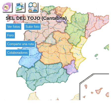
SEL DEL TOJO (Cantabria)
Ver fotos
Subir foto
Foro
Comparte una ruta
Colaboradores