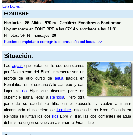
Esta foto es...
FONTIBRE
Habitantes:
86
Altitud:
930 m.
Gentilicio:
Fontibrés o Fontibrano
Hoy amanece en FONTIBRE a las
07:14
y anochece a las
21:31
Nº fotos:
56
Nº mensajes:
28
Puedes completar o corregir la información publicada >>
Situación:
Las
aguas
que brotan en lo que conocemos
por "Nacimiento del Ebro", realmente son un
rebrote de otro curso de
agua
nacida en
Peñalabra, en el cercano Alto Campoo, y dan
lugar al
río
Hijar que discurre parte en
superficie hasta llegar a
Reinosa
. Pero otra
parte de su caudal se filtra en el subsuelo, y vuelve a manar
alimentando el nacedero de
Fontibre
, origen del rio Ebro. Cuando en
Reinosa se juntan los dos
rios
Ebro y Hijar, las dos corrientes de agua
del mismo origen se vuelven a sumar: el Gran Ebro.