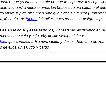
ome que yo fuí el causante de que te separase les cejes con
able de nuestra niñez éramos tan brutos que era extraño el qu
go ahora te pido disculpes para que sigas sin rencor y esperand
ta, tú hablas de
juegos
infantiles, pues no eras tú peligrosu pa
les en el bolsu (lease morrillos) y tu estabas escucando en la
nte entre ceja y ceja. Voy decite siempre fuimos...
foto
, que conozco a Ramón, Gelin, y Jesusa hermana de Ramón
 de ellos, un saludo Ricardo