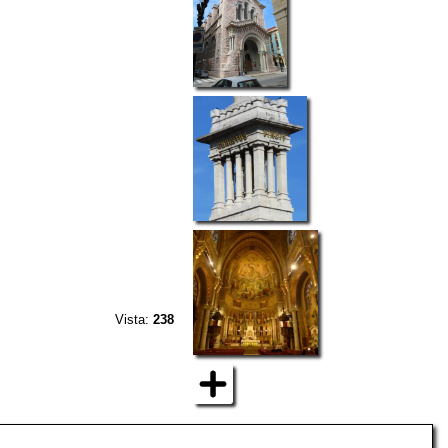
Vista:
238