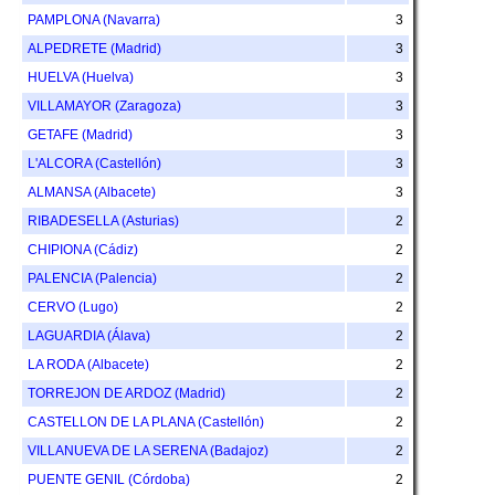
PAMPLONA (Navarra)
3
ALPEDRETE (Madrid)
3
HUELVA (Huelva)
3
VILLAMAYOR (Zaragoza)
3
GETAFE (Madrid)
3
L'ALCORA (Castellón)
3
ALMANSA (Albacete)
3
RIBADESELLA (Asturias)
2
CHIPIONA (Cádiz)
2
PALENCIA (Palencia)
2
CERVO (Lugo)
2
LAGUARDIA (Álava)
2
LA RODA (Albacete)
2
TORREJON DE ARDOZ (Madrid)
2
CASTELLON DE LA PLANA (Castellón)
2
VILLANUEVA DE LA SERENA (Badajoz)
2
PUENTE GENIL (Córdoba)
2