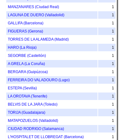
MANZANARES (Ciudad Real)
1
LAGUNA DE DUERO (Valladolid)
1
GALLIFA (Barcelona)
1
FIGUERAS (Gerona)
1
TORRES DE LA ALAMEDA (Madrid)
1
HARO (La Rioja)
1
SEGORBE (Castellón)
1
A GRELA (La Coruña)
1
BERGARA (Guipúzcoa)
1
FERREIRA DO VALADOURO (Lugo)
1
ESTEPA (Sevilla)
1
LA OROTAVA (Tenerife)
1
BELVIS DE LA JARA (Toledo)
1
TORIJA (Guadalajara)
1
MATAPOZUELOS (Valladolid)
1
CIUDAD RODRIGO (Salamanca)
1
L'HOSPITALET DE LLOBREGAT (Barcelona)
1