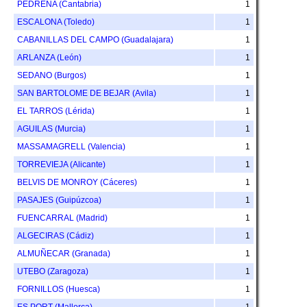
PEDREÑA (Cantabria)
1
ESCALONA (Toledo)
1
CABANILLAS DEL CAMPO (Guadalajara)
1
ARLANZA (León)
1
SEDANO (Burgos)
1
SAN BARTOLOME DE BEJAR (Avila)
1
EL TARROS (Lérida)
1
AGUILAS (Murcia)
1
MASSAMAGRELL (Valencia)
1
TORREVIEJA (Alicante)
1
BELVIS DE MONROY (Cáceres)
1
PASAJES (Guipúzcoa)
1
FUENCARRAL (Madrid)
1
ALGECIRAS (Cádiz)
1
ALMUÑECAR (Granada)
1
UTEBO (Zaragoza)
1
FORNILLOS (Huesca)
1
ES PORT (Mallorca)
1