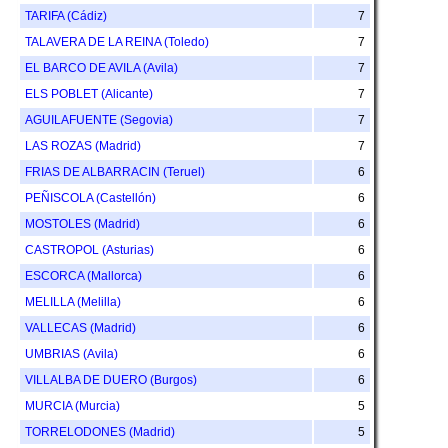
TARIFA (Cádiz)
7
TALAVERA DE LA REINA (Toledo)
7
EL BARCO DE AVILA (Avila)
7
ELS POBLET (Alicante)
7
AGUILAFUENTE (Segovia)
7
LAS ROZAS (Madrid)
7
FRIAS DE ALBARRACIN (Teruel)
6
PEÑISCOLA (Castellón)
6
MOSTOLES (Madrid)
6
CASTROPOL (Asturias)
6
ESCORCA (Mallorca)
6
MELILLA (Melilla)
6
VALLECAS (Madrid)
6
UMBRIAS (Avila)
6
VILLALBA DE DUERO (Burgos)
6
MURCIA (Murcia)
5
TORRELODONES (Madrid)
5