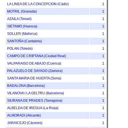
LA LINEA DE LA CONCEPCION (Cádiz)
1
MOTRIL (Granada)
1
AZAILA (Teruel)
1
SIETAMO (Huesca)
1
SOLLER (Mallorca)
1
SANTOÑA (Cantabria)
1
POLAN (Toledo)
1
CAMPO DE CRIPTANA (Ciudad Real)
1
VALPARAISO DE ABAJO (Cuenca)
1
PALAZUELO DE SAYAGO (Zamora)
1
SANTA MARIA DE HUERTA (Soria)
1
BADALONA (Barcelona)
1
VILANOVA I LA GELTRU (Barcelona)
1
SIURANA DE PRADES (Tarragona)
1
ALBELDA DE IREGUA (La Rioja)
1
ALMORADI (Alicante)
1
JARAICEJO (Cáceres)
1