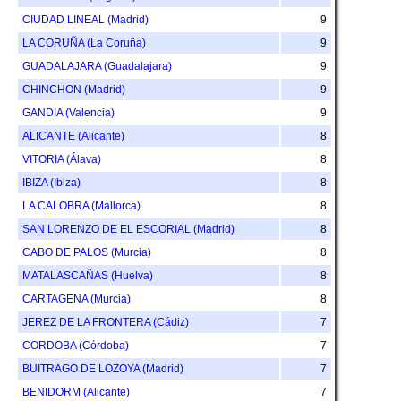
CIUDAD LINEAL (Madrid)
9
LA CORUÑA (La Coruña)
9
GUADALAJARA (Guadalajara)
9
CHINCHON (Madrid)
9
GANDIA (Valencia)
9
ALICANTE (Alicante)
8
VITORIA (Álava)
8
IBIZA (Ibiza)
8
LA CALOBRA (Mallorca)
8
SAN LORENZO DE EL ESCORIAL (Madrid)
8
CABO DE PALOS (Murcia)
8
MATALASCAÑAS (Huelva)
8
CARTAGENA (Murcia)
8
JEREZ DE LA FRONTERA (Cádiz)
7
CORDOBA (Córdoba)
7
BUITRAGO DE LOZOYA (Madrid)
7
BENIDORM (Alicante)
7