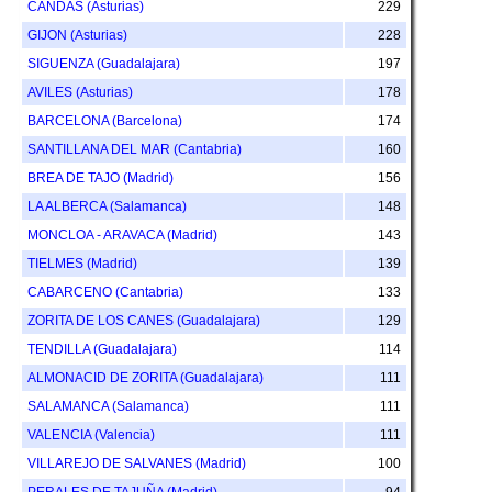
CANDAS (Asturias)
229
GIJON (Asturias)
228
SIGUENZA (Guadalajara)
197
AVILES (Asturias)
178
BARCELONA (Barcelona)
174
SANTILLANA DEL MAR (Cantabria)
160
BREA DE TAJO (Madrid)
156
LA ALBERCA (Salamanca)
148
MONCLOA - ARAVACA (Madrid)
143
TIELMES (Madrid)
139
CABARCENO (Cantabria)
133
ZORITA DE LOS CANES (Guadalajara)
129
TENDILLA (Guadalajara)
114
ALMONACID DE ZORITA (Guadalajara)
111
SALAMANCA (Salamanca)
111
VALENCIA (Valencia)
111
VILLAREJO DE SALVANES (Madrid)
100
PERALES DE TAJUÑA (Madrid)
94