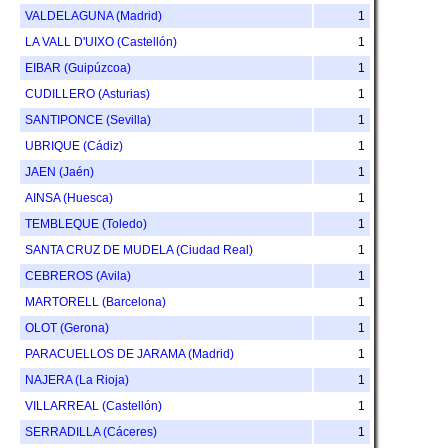
VALDELAGUNA (Madrid)
1
LA VALL D'UIXO (Castellón)
1
EIBAR (Guipúzcoa)
1
CUDILLERO (Asturias)
1
SANTIPONCE (Sevilla)
1
UBRIQUE (Cádiz)
1
JAEN (Jaén)
1
AINSA (Huesca)
1
TEMBLEQUE (Toledo)
1
SANTA CRUZ DE MUDELA (Ciudad Real)
1
CEBREROS (Avila)
1
MARTORELL (Barcelona)
1
OLOT (Gerona)
1
PARACUELLOS DE JARAMA (Madrid)
1
NAJERA (La Rioja)
1
VILLARREAL (Castellón)
1
SERRADILLA (Cáceres)
1