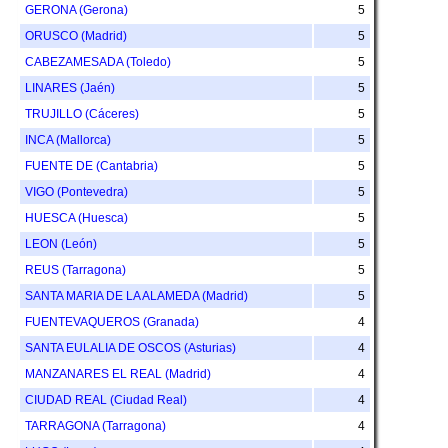
GERONA (Gerona)
5
ORUSCO (Madrid)
5
CABEZAMESADA (Toledo)
5
LINARES (Jaén)
5
TRUJILLO (Cáceres)
5
INCA (Mallorca)
5
FUENTE DE (Cantabria)
5
VIGO (Pontevedra)
5
HUESCA (Huesca)
5
LEON (León)
5
REUS (Tarragona)
5
SANTA MARIA DE LA ALAMEDA (Madrid)
5
FUENTEVAQUEROS (Granada)
4
SANTA EULALIA DE OSCOS (Asturias)
4
MANZANARES EL REAL (Madrid)
4
CIUDAD REAL (Ciudad Real)
4
TARRAGONA (Tarragona)
4