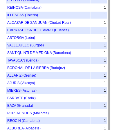
REINOSA (Cantabria)
1
ILLESCAS (Toledo)
1
ALCAZAR DE SAN JUAN (Ciudad Real)
1
CARRASCOSA DEL CAMPO (Cuenca)
1
ASTORGA (León)
1
VALLEJUELO (Burgos)
1
SANT QUINTI DE MEDIONA (Barcelona)
1
TAVASCAN (Lérida)
1
BODONAL DE LA SIERRA (Badajoz)
1
ALLARIZ (Orense)
1
AJURIA (Vizcaya)
1
MIERES (Asturias)
1
BARBATE (Cádiz)
1
BAZA (Granada)
1
PORTAL NOUS (Mallorca)
1
REOCIN (Cantabria)
1
ALBOREA (Albacete)
1