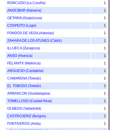
RONCUDO (La Coruña)
1
ANOCIBAR (Navarra)
1
GETARIA (Guipúzcoa)
1
COSPEITO (Lugo)
1
FONDOS DE VEGA (Asturias)
1
ZAHARA DE LOS ATUNES (Cádiz)
1
ILLUECA (Zaragoza)
1
ANSO (Huesca)
1
FELANITX (Mallorca)
1
ARGUESO (Cantabria)
1
CAMARENA (Toledo)
1
EL TOBOSO (Toledo)
1
ARBANCON (Guadalajara)
1
TOMELLOSO (Ciudad Real)
1
OLMEDO (Valladolid)
1
CASTROJERIZ (Burgos)
1
FONTIVEROS (Avila)
1