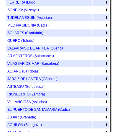
FERREIRA (Lugo)
1
SONDIKA (Vizcaya)
1
TUDELA VEGUIN (Asturias)
1
MEDINA SIDONIA (Cádiz)
1
SOLARES (Cantabria)
1
QUERO (Toledo)
1
VALPARAISO DE ARRIBA (Cuenca)
1
ARMENTEROS (Salamanca)
1
VILASSAR DE MAR (Barcelona)
1
ALFARO (La Rioja)
1
JARAIZ DE LA VERA (Cáceres)
1
ASTEASU (Guipúzcoa)
1
RIONEGRITO (Zamora)
1
VILLAVICIOSA (Asturias)
1
EL PUERTO DE SANTA MARIA (Cádiz)
1
ZUJAR (Granada)
1
AGUILON (Zaragoza)
1