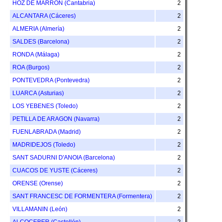
HOZ DE MARRON (Cantabria)
2
ALCANTARA (Cáceres)
2
ALMERIA (Almería)
2
SALDES (Barcelona)
2
RONDA (Málaga)
2
ROA (Burgos)
2
PONTEVEDRA (Pontevedra)
2
LUARCA (Asturias)
2
LOS YEBENES (Toledo)
2
PETILLA DE ARAGON (Navarra)
2
FUENLABRADA (Madrid)
2
MADRIDEJOS (Toledo)
2
SANT SADURNI D'ANOIA (Barcelona)
2
CUACOS DE YUSTE (Cáceres)
2
ORENSE (Orense)
2
SANT FRANCESC DE FORMENTERA (Formentera)
2
VILLAMANIN (León)
2
ALCOCEBER (Castellón)
2