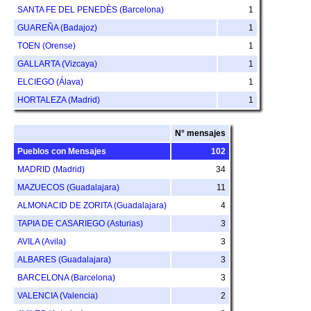
SANTA FE DEL PENEDÈS (Barcelona)
1
GUAREÑA (Badajoz)
1
TOEN (Orense)
1
GALLARTA (Vizcaya)
1
ELCIEGO (Álava)
1
HORTALEZA (Madrid)
1
N° mensajes
Pueblos con Mensajes
102
MADRID (Madrid)
34
MAZUECOS (Guadalajara)
11
ALMONACID DE ZORITA (Guadalajara)
4
TAPIA DE CASARIEGO (Asturias)
3
AVILA (Avila)
3
ALBARES (Guadalajara)
3
BARCELONA (Barcelona)
3
VALENCIA (Valencia)
2