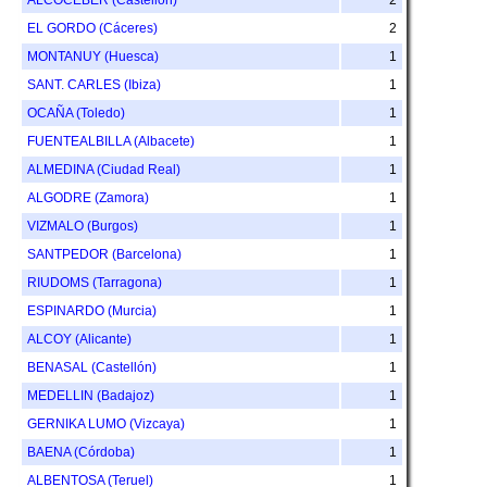
EL GORDO (Cáceres)
2
MONTANUY (Huesca)
1
SANT. CARLES (Ibiza)
1
OCAÑA (Toledo)
1
FUENTEALBILLA (Albacete)
1
ALMEDINA (Ciudad Real)
1
ALGODRE (Zamora)
1
VIZMALO (Burgos)
1
SANTPEDOR (Barcelona)
1
RIUDOMS (Tarragona)
1
ESPINARDO (Murcia)
1
ALCOY (Alicante)
1
BENASAL (Castellón)
1
MEDELLIN (Badajoz)
1
GERNIKA LUMO (Vizcaya)
1
BAENA (Córdoba)
1
ALBENTOSA (Teruel)
1