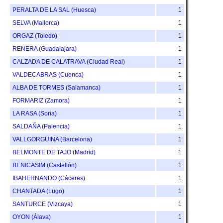
PERALTA DE LA SAL (Huesca)
1
SELVA (Mallorca)
1
ORGAZ (Toledo)
1
RENERA (Guadalajara)
1
CALZADA DE CALATRAVA (Ciudad Real)
1
VALDECABRAS (Cuenca)
1
ALBA DE TORMES (Salamanca)
1
FORMARIZ (Zamora)
1
LA RASA (Soria)
1
SALDAÑA (Palencia)
1
VALLGORGUINA (Barcelona)
1
BELMONTE DE TAJO (Madrid)
1
BENICASIM (Castellón)
1
IBAHERNANDO (Cáceres)
1
CHANTADA (Lugo)
1
SANTURCE (Vizcaya)
1
OYON (Álava)
1