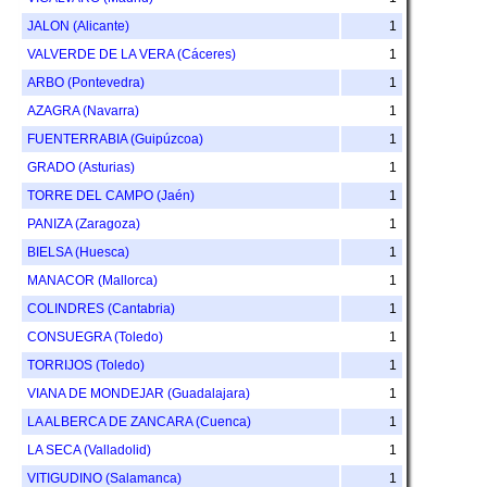
JALON (Alicante)
1
VALVERDE DE LA VERA (Cáceres)
1
ARBO (Pontevedra)
1
AZAGRA (Navarra)
1
FUENTERRABIA (Guipúzcoa)
1
GRADO (Asturias)
1
TORRE DEL CAMPO (Jaén)
1
PANIZA (Zaragoza)
1
BIELSA (Huesca)
1
MANACOR (Mallorca)
1
COLINDRES (Cantabria)
1
CONSUEGRA (Toledo)
1
TORRIJOS (Toledo)
1
VIANA DE MONDEJAR (Guadalajara)
1
LA ALBERCA DE ZANCARA (Cuenca)
1
LA SECA (Valladolid)
1
VITIGUDINO (Salamanca)
1