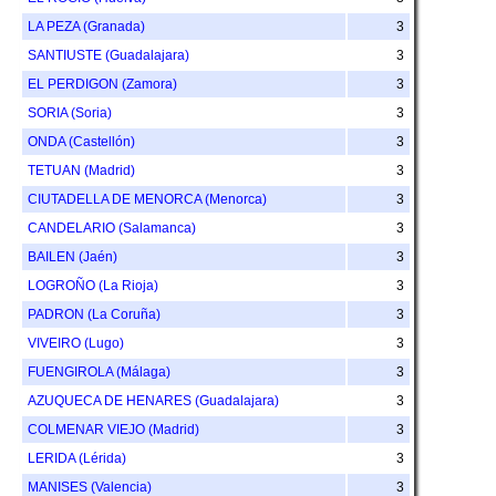
LA PEZA (Granada)
3
SANTIUSTE (Guadalajara)
3
EL PERDIGON (Zamora)
3
SORIA (Soria)
3
ONDA (Castellón)
3
TETUAN (Madrid)
3
CIUTADELLA DE MENORCA (Menorca)
3
CANDELARIO (Salamanca)
3
BAILEN (Jaén)
3
LOGROÑO (La Rioja)
3
PADRON (La Coruña)
3
VIVEIRO (Lugo)
3
FUENGIROLA (Málaga)
3
AZUQUECA DE HENARES (Guadalajara)
3
COLMENAR VIEJO (Madrid)
3
LERIDA (Lérida)
3
MANISES (Valencia)
3