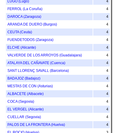
LUGO (Lugo)
4
FERROL (La Coruña)
4
DAROCA (Zaragoza)
4
ARANDA DE DUERO (Burgos)
4
CEUTA (Ceuta)
4
FUENDETODOS (Zaragoza)
4
ELCHE (Alicante)
4
VALVERDE DE LOS ARROYOS (Guadalajara)
4
ATALAYA DEL CAÑAVATE (Cuenca)
4
SANT LLORENÇ SAVALL (Barcelona)
4
BADAJOZ (Badajoz)
4
MESTAS DE CON (Asturias)
4
ALBACETE (Albacete)
4
COCA (Segovia)
4
EL VERGEL (Alicante)
4
CUELLAR (Segovia)
4
PALOS DE LA FRONTERA (Huelva)
4
EL ROCIO (Huelva)
3