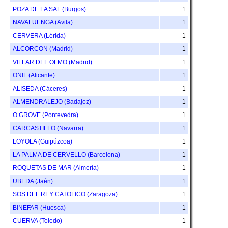
POZA DE LA SAL (Burgos)
1
NAVALUENGA (Avila)
1
CERVERA (Lérida)
1
ALCORCON (Madrid)
1
VILLAR DEL OLMO (Madrid)
1
ONIL (Alicante)
1
ALISEDA (Cáceres)
1
ALMENDRALEJO (Badajoz)
1
O GROVE (Pontevedra)
1
CARCASTILLO (Navarra)
1
LOYOLA (Guipúzcoa)
1
LA PALMA DE CERVELLO (Barcelona)
1
ROQUETAS DE MAR (Almería)
1
UBEDA (Jaén)
1
SOS DEL REY CATOLICO (Zaragoza)
1
BINEFAR (Huesca)
1
CUERVA (Toledo)
1