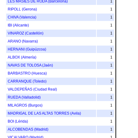
LES MASIES DE RODA (Barcelona)
1
RIPOLL (Gerona)
1
CHIVA (Valencia)
1
IBI (Alicante)
1
VINAROZ (Castellón)
1
ARANO (Navarra)
1
HERNANI (Guipúzcoa)
1
ALBOX (Almería)
1
NAVAS DE TOLOSA (Jaén)
1
BARBASTRO (Huesca)
1
CARRANQUE (Toledo)
1
VALDEPEÑAS (Ciudad Real)
1
RUEDA (Valladolid)
1
MILAGROS (Burgos)
1
MADRIGAL DE LAS ALTAS TORRES (Avila)
1
BOI (Lérida)
1
ALCOBENDAS (Madrid)
1
VICALVARO (Madrid)
1