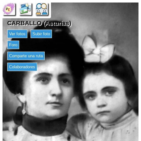
CARBALLO (Asturias)
Ver fotos
Subir foto
Foro
Comparte una ruta
Colaboradores