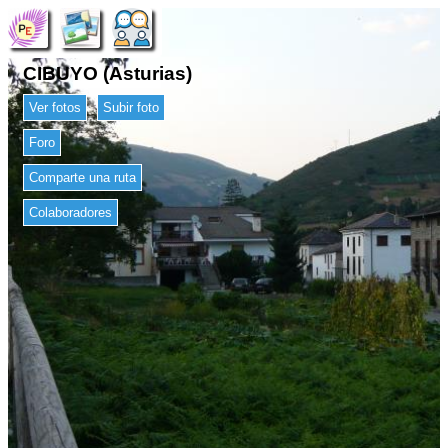
CIBUYO (Asturias)
Ver fotos
Subir foto
Foro
Comparte una ruta
Colaboradores