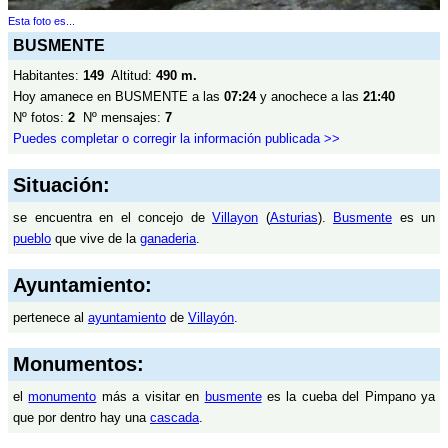
Esta foto es...
BUSMENTE
Habitantes:
149
Altitud:
490 m.
Hoy amanece en BUSMENTE a las
07:24
y anochece a las
21:40
Nº fotos:
2
Nº mensajes:
7
Puedes completar o corregir la información publicada >>
Situación:
se encuentra en el concejo de
Villayon
(
Asturias
).
Busmente
es un
pueblo
que vive de la
ganaderia
.
Ayuntamiento:
pertenece al
ayuntamiento
de
Villayón
.
Monumentos:
el
monumento
más a visitar en
busmente
es la cueba del Pimpano ya
que por dentro hay una
cascada
.