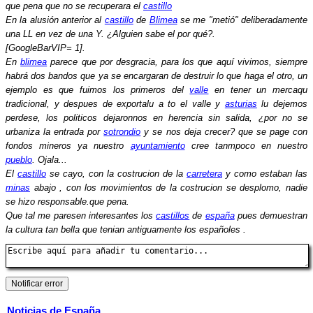
que pena que no se recuperara el
castillo
En la alusión anterior al
castillo
de
Blimea
se me "metió" deliberadamente
una LL en vez de una Y. ¿Alguien sabe el por qué?.
[GoogleBarVIP= 1].
En
blimea
parece que por desgracia, para los que aquí vivimos, siempre
habrá dos bandos que ya se encargaran de destruir lo que haga el otro, un
ejemplo es que fuimos los primeros del
valle
en tener un mercaqu
tradicional, y despues de exportalu a to el valle y
asturias
lu dejemos
perdese, los politicos dejaronnos en herencia sin salida, ¿por no se
urbaniza la entrada por
sotrondio
y se nos deja crecer? que se page con
fondos mineros ya nuestro
ayuntamiento
cree tanmpoco en nuestro
pueblo
. Ojala...
El
castillo
se cayo, con la costrucion de la
carretera
y como estaban las
minas
abajo , con los movimientos de la costrucion se desplomo, nadie
se hizo responsable.que pena.
Que tal me paresen interesantes los
castillos
de
españa
pues demuestran
la cultura tan bella que tenian antiguamente los españoles .
Noticias de España