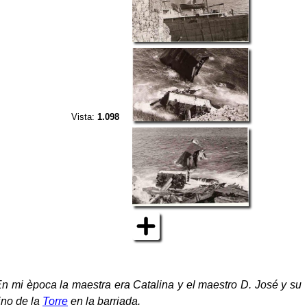
Vista:
1.098
 En mi època la maestra era Catalina y el maestro D. José y su
ino de la
Torre
en la barriada.