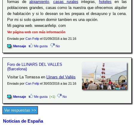
formas de
alojamiento
,
casas rurales
integras,
hoteles
en las
poblaciones grandes, casas como la nuestra que ofrecemos alquiler
de habitación y si lo desean se les prepara el desayuno y la cena.
Por mi si solo quieren dormir tambien es una opción.
Mi pagina web. wwwcanfelip. com
Ver página web con más información
Enviado por
Can Felip
el 01/09/2016 a las 21:16
Mensaje
Me gusta
No
Foro de LLINARS DEL VALLES
(Barcelona)
Visitar La Torrassa en
Llinars del Vallés
Enviado por
Can Felip
el 30/03/2016 a las 21:16
Mensaje
Me gusta
(+1)
No
Ver respuestas >>
Noticias de España