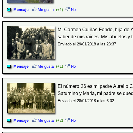
Mensaje
Me gusta
(+1)
No
M. Carmen Cuiñas Fondo, hija de Au
saber de mis raíces. Mis abuelos y 
Enviado el 29/01/2018 a las 23:37
Mensaje
Me gusta
(+1)
No
El número 26 es mi padre Aurelio 
Saturnino y Maria, mi padre se que
Enviado el 28/01/2018 a las 6:02
Mensaje
Me gusta
(+2)
No