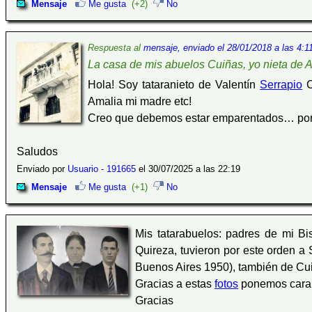
Mensaje
Me gusta
(+2)
No
Respuesta al
mensaje, enviado el 28/01/2018 a las 4:1
La casa de mis abuelos Cuiñas, yo nieta de A
Hola! Soy tataranieto de Valentín
Serrapio
C
Amalia mi madre etc!
Creo que debemos estar emparentados… por l
Saludos
Enviado por
Usuario - 191665
el 30/07/2025 a las 22:19
Mensaje
Me gusta
(+1)
No
Mis tatarabuelos: padres de mi 
Quireza, tuvieron por este orden a
Buenos Aires 1950), también de Cui
Gracias a estas
fotos
ponemos cara 
Gracias