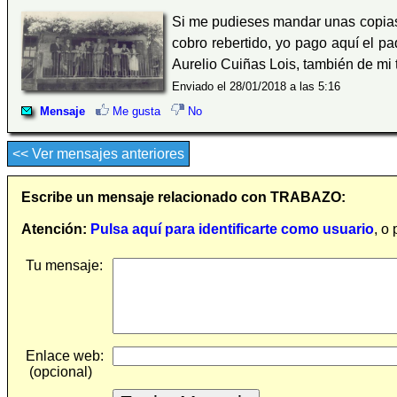
Si me pudieses mandar unas copia
cobro rebertido, yo pago aquí el 
Aurelio Cuiñas Lois, también de mi 
Enviado el 28/01/2018 a las 5:16
Mensaje
Me gusta
No
<< Ver mensajes anteriores
Escribe un mensaje relacionado con TRABAZO:
Atención:
Pulsa aquí para identificarte como usuario
, o
Tu mensaje:
Enlace web:
(opcional)