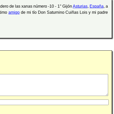
ladero de las xanas número -10 - 1° Gijón
Asturias
,
España
, a
ntimo
amigo
de mi tío Don Saturnino Cuiñas Lois y mi padre