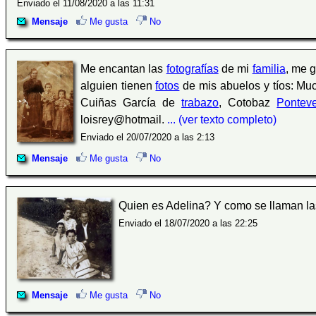
Enviado el 11/08/2020 a las 11:31
Mensaje
Me gusta
No
Me encantan las
fotografías
de mi
familia
, me 
alguien tienen
fotos
de mis abuelos y tíos: Muc
Cuiñas García de
trabazo
, Cotobaz
Pontev
loisrey@hotmail.
... (ver texto completo)
Enviado el 20/07/2020 a las 2:13
Mensaje
Me gusta
No
Quien es Adelina? Y como se llaman l
Enviado el 18/07/2020 a las 22:25
Mensaje
Me gusta
No