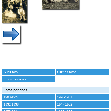
Subir foto
Últimas fotos
Fotos cercanas
Fotos por años
1900-1927
1928-1931
1932-1938
1947-1952