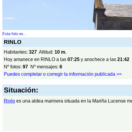
Esta foto es...
RINLO
Habitantes:
327
Altitud:
10 m.
Hoy amanece en RINLO a las
07:25
y anochece a las
21:42
Nº fotos:
97
Nº mensajes:
6
Puedes completar o corregir la información publicada >>
Situación:
Rinlo
es una aldea marinera situada en la Mariña Lucense m