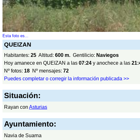
Esta foto es...
QUEIZAN
Habitantes:
25
Altitud:
600 m.
Gentilicio:
Naviegos
Hoy amanece en QUEIZAN a las
07:24
y anochece a las
21:
Nº fotos:
18
Nº mensajes:
72
Puedes completar o corregir la información publicada >>
Situación:
Rayan con
Asturias
Ayuntamiento:
Navia de Suarna