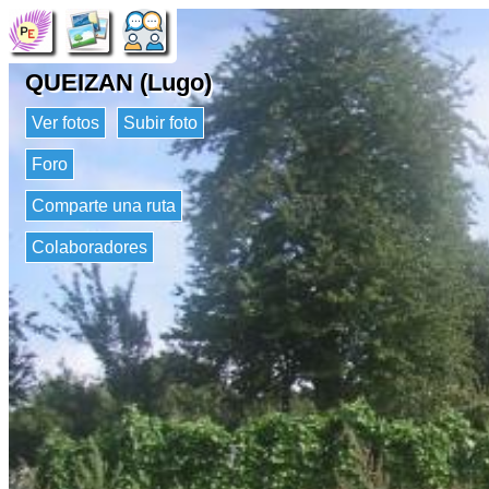
QUEIZAN (Lugo)
Ver fotos
Subir foto
Foro
Comparte una ruta
Colaboradores