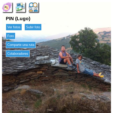
PIN (Lugo)
Ver fotos
Subir foto
Foro
Comparte una ruta
Colaboradores